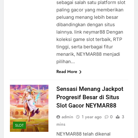
sebagai salah satu platform slot
paling gacor yang memberikan
peluang menang lebih besar
dibandingkan dengan situs
lainnya. link neymar88 Dengan
koleksi game slot terbaik, RTP
tinggi, serta berbagai fitur
menarik, NEYMAR88 menjadi
pilihan…
Read More
Sensasi Menang Jackpot
Progresif Besar di Situs
Slot Gacor NEYMAR88
admin
1 year ago
0
3
mins
SLOT
NEYMAR88 telah dikenal