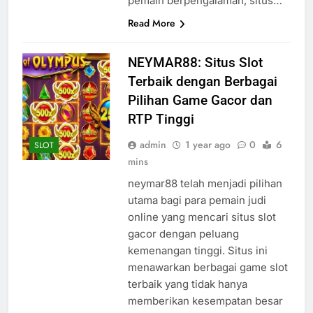
pemain berpengalaman, situs…
Read More
NEYMAR88: Situs Slot
Terbaik dengan Berbagai
Pilihan Game Gacor dan
RTP Tinggi
admin
1 year ago
0
6
SLOT
mins
neymar88 telah menjadi pilihan
utama bagi para pemain judi
online yang mencari situs slot
gacor dengan peluang
kemenangan tinggi. Situs ini
menawarkan berbagai game slot
terbaik yang tidak hanya
memberikan kesempatan besar