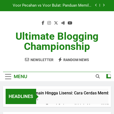
Voor Pecahan vs Voor Bulat: Panduan Memilih
Skip
Sistem Handicap yang Tepat dalam Judi Bola
to
Kembangkan Strategi Anda dengan Bermain Slot
content
Depo 10k
Judi Bola Online Mobile, Pantau Pertandingan
Lebih Praktis Lewat HP
Ultimate Blogging
Dari Domain Hingga Lisensi: Cara Cerdas
Membedakan Situs Slot Gacor Terpercaya dan
Championship
Abal-abal
Voor Pecahan vs Voor Bulat: Panduan Memilih
Sistem Handicap yang Tepat dalam Judi Bola
Kembangkan Strategi Anda dengan Bermain Slot
NEWSLETTER
RANDOM NEWS
Depo 10k
Judi Bola Online Mobile, Pantau Pertandingan
Lebih Praktis Lewat HP
MENU
Dari Domain Hingga Lisensi: Cara Cerdas Membedaka
HEADLINES
1 Week Ago
Kesempatan Emas! Gabung di Link Alternatif NEYMAR
1 Year Ago