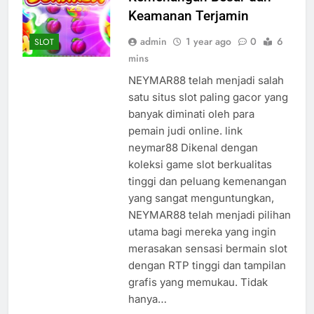
Keamanan Terjamin
admin
1 year ago
0
6
SLOT
mins
NEYMAR88 telah menjadi salah
satu situs slot paling gacor yang
banyak diminati oleh para
pemain judi online. link
neymar88 Dikenal dengan
koleksi game slot berkualitas
tinggi dan peluang kemenangan
yang sangat menguntungkan,
NEYMAR88 telah menjadi pilihan
utama bagi mereka yang ingin
merasakan sensasi bermain slot
dengan RTP tinggi dan tampilan
grafis yang memukau. Tidak
hanya…