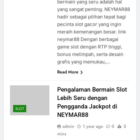
bermain yang seru adalah hal
yang sangat penting. NEYMAR88
hadir sebagai pilihan tepat bagi
pecinta slot gacor yang ingin
meraih kemenangan besar. link
neymar88 Dengan berbagai
game slot dengan RTP tinggi,
bonus melimpah, serta desain
grafis yang memukau,…
Read More
Pengalaman Bermain Slot
Lebih Seru dengan
Pengganda Jackpot di
SLOT
NEYMAR88
admin
1 year ago
0
5
mins