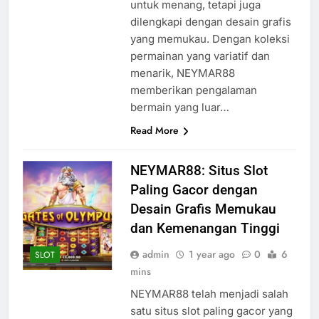
untuk menang, tetapi juga
dilengkapi dengan desain grafis
yang memukau. Dengan koleksi
permainan yang variatif dan
menarik, NEYMAR88
memberikan pengalaman
bermain yang luar…
Read More
NEYMAR88: Situs Slot
Paling Gacor dengan
Desain Grafis Memukau
dan Kemenangan Tinggi
admin
1 year ago
0
6
SLOT
mins
NEYMAR88 telah menjadi salah
satu situs slot paling gacor yang