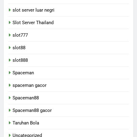
slot server luar negri
Slot Server Thailand
slot777
slot88
slot888
Spaceman
spaceman gacor
Spaceman88
Spaceman88 gacor
Taruhan Bola
Uncategorized