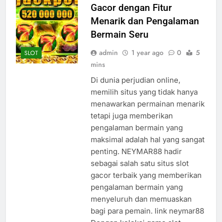
Gacor dengan Fitur
Menarik dan Pengalaman
Bermain Seru
admin
1 year ago
0
5
SLOT
mins
Di dunia perjudian online,
memilih situs yang tidak hanya
menawarkan permainan menarik
tetapi juga memberikan
pengalaman bermain yang
maksimal adalah hal yang sangat
penting. NEYMAR88 hadir
sebagai salah satu situs slot
gacor terbaik yang memberikan
pengalaman bermain yang
menyeluruh dan memuaskan
bagi para pemain. link neymar88