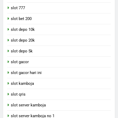
slot 777
slot bet 200
slot depo 10k
slot depo 20k
slot depo 5k
slot gacor
slot gacor hari ini
slot kamboja
slot qris
slot server kamboja
slot server kamboja no 1