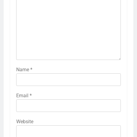
Name
*
Email
*
Website