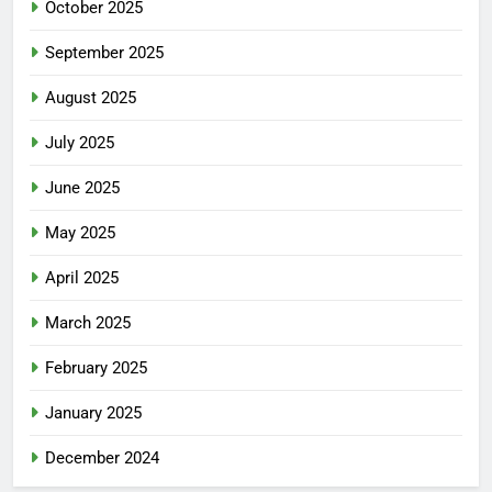
October 2025
September 2025
August 2025
July 2025
June 2025
May 2025
April 2025
March 2025
February 2025
January 2025
December 2024