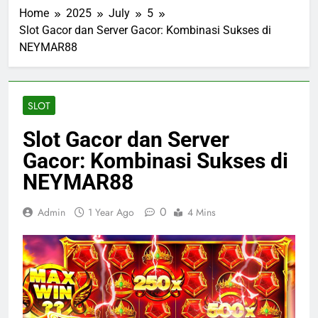
Dari Domain Hingga Lisensi: Cara Cerdas Membe
Home
2025
July
5
Slot Gacor dan Server Gacor: Kombinasi Sukses di
2 Weeks Ago
NEYMAR88
Kesempatan Emas! Gabung di Link Alternatif NE
1 Year Ago
SLOT
Slot Gacor dan Server
Gacor: Kombinasi Sukses di
NEYMAR88
0
Admin
1 Year Ago
4 Mins