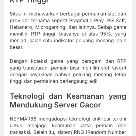
Situs ini menawarkan berbagai permainan slot dari
provider ternama seperti Pragmatic Play, PG Soft,
Habanero, Microgaming, dan lainnya. Setiap game
memiliki RTP tinggi, biasanya di atas 95%, yang
menjadi salah satu indikator peluang menang lebih
besar.
Dengan koleksi game yang beragam dan RTP
yang transparan, pemain bisa memilih slot favorit
dengan keyakinan bahwa peluang menang tetap
tinggi dan permainan berlangsung adil.
Teknologi dan Keamanan yang
Mendukung Server Gacor
NEYMAR88 mengadopsi teknologi enkripsi terkini
untuk menjaga keamanan data pemain dan
transaksi. Selain itu, sistem RNG (Random Number