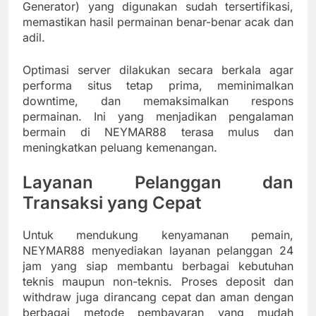
Generator) yang digunakan sudah tersertifikasi,
memastikan hasil permainan benar-benar acak dan
adil.
Optimasi server dilakukan secara berkala agar
performa situs tetap prima, meminimalkan
downtime, dan memaksimalkan respons
permainan. Ini yang menjadikan pengalaman
bermain di NEYMAR88 terasa mulus dan
meningkatkan peluang kemenangan.
Layanan Pelanggan dan
Transaksi yang Cepat
Untuk mendukung kenyamanan pemain,
NEYMAR88 menyediakan layanan pelanggan 24
jam yang siap membantu berbagai kebutuhan
teknis maupun non-teknis. Proses deposit dan
withdraw juga dirancang cepat dan aman dengan
berbagai metode pembayaran yang mudah