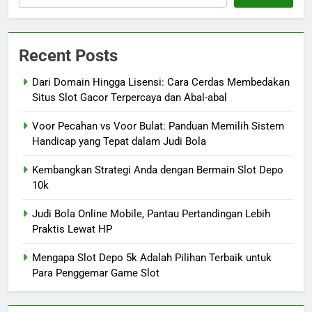
Recent Posts
Dari Domain Hingga Lisensi: Cara Cerdas Membedakan
Situs Slot Gacor Terpercaya dan Abal-abal
Voor Pecahan vs Voor Bulat: Panduan Memilih Sistem
Handicap yang Tepat dalam Judi Bola
Kembangkan Strategi Anda dengan Bermain Slot Depo
10k
Judi Bola Online Mobile, Pantau Pertandingan Lebih
Praktis Lewat HP
Mengapa Slot Depo 5k Adalah Pilihan Terbaik untuk
Para Penggemar Game Slot