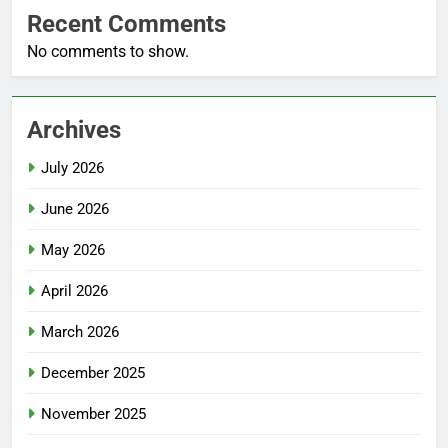
Recent Comments
No comments to show.
Archives
July 2026
June 2026
May 2026
April 2026
March 2026
December 2025
November 2025