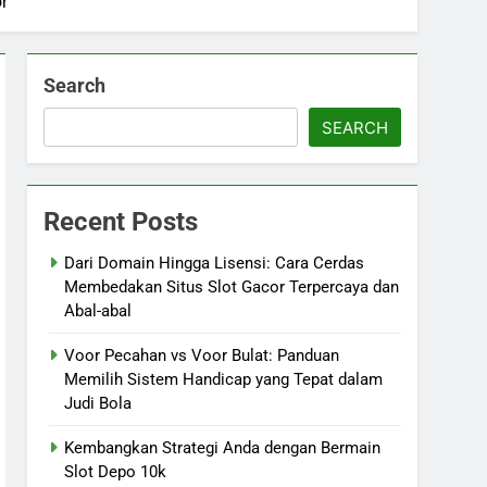
r
4 Weeks 
Slot Online Anti Rugi: Nikmati Bonus Awal Terbai
1 Year Ago
Search
SEARCH
Recent Posts
Dari Domain Hingga Lisensi: Cara Cerdas
Membedakan Situs Slot Gacor Terpercaya dan
Abal-abal
Voor Pecahan vs Voor Bulat: Panduan
Memilih Sistem Handicap yang Tepat dalam
Judi Bola
Kembangkan Strategi Anda dengan Bermain
Slot Depo 10k