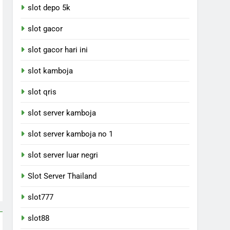
slot depo 5k
slot gacor
slot gacor hari ini
slot kamboja
slot qris
slot server kamboja
slot server kamboja no 1
slot server luar negri
Slot Server Thailand
slot777
slot88