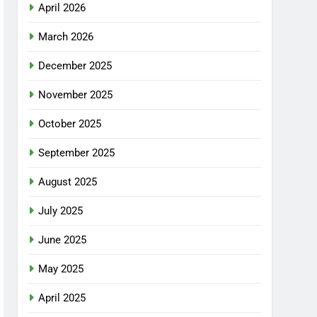
April 2026
March 2026
December 2025
November 2025
October 2025
September 2025
August 2025
July 2025
June 2025
May 2025
April 2025