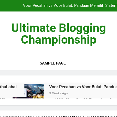
Voor Pecahan vs Voor Bulat: Panduan Memilih Sistem
Kembangkan Strateg
Ultimate Blogging
Judi Bola Online Mobile, Pant
Championship
Dari Domain Hingga Lisensi: Cara Cerdas Membedakan Situs
Voor Pecahan vs Voor Bulat: Panduan Memilih Sistem
SAMPLE PAGE
Kembangkan Strateg
Judi Bola Online Mobile, Pant
Voor Pecahan vs Voor Bulat: Panduan Memilih Sistem 
3 Weeks Ago
Olympus1000: Situs Slot88 Terupdate Sepanjang Tahun
1 Year Ago
Voor Pecahan vs Voor Bulat: Panduan Memilih Sistem 