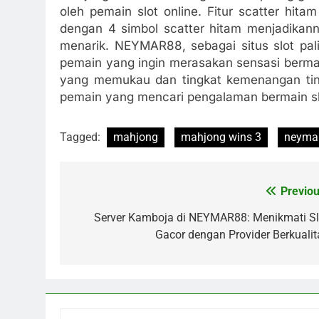
oleh pemain slot online. Fitur scatter h
dengan 4 simbol scatter hitam menjadikan
menarik. NEYMAR88, sebagai situs slot pa
pemain yang ingin merasakan sensasi berma
yang memukau dan tingkat kemenangan ting
pemain yang mencari pengalaman bermain s
Tagged:
mahjong
mahjong wins 3
neyma
Previou
Post
navigation
Server Kamboja di NEYMAR88: Menikmati Sl
Gacor dengan Provider Berkualit