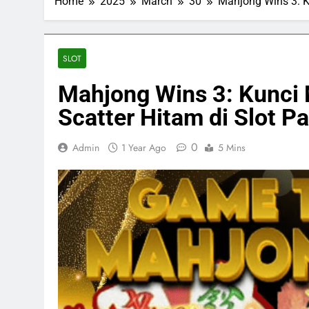
Home
2025
March
30
Mahjong Wins 3: K
NEYMAR88, Situs Slot Gacor Terpercaya 2025!
SLOT
Mahjong Wins 3: Kunci
Scatter Hitam di Slot P
0
Admin
1 Year Ago
5 Mins