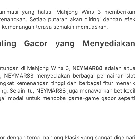
nimasi yang halus, Mahjong Wins 3 memberikan
nangkan. Setiap putaran akan diiringi dengan efek
p kemenangan terasa semakin memuaskan.
aling Gacor yang Menyediakan
ntungan di Mahjong Wins 3,
NEYMAR88
adalah situs
, NEYMAR88 menyediakan berbagai permainan slot
ngkat kemenangan tinggi dan berbagai fitur menarik
g. Selain itu, NEYMAR88 juga menawarkan bet kecil
ai modal untuk mencoba game-game gacor seperti
or dengan tema mahjong klasik yang sangat digemari