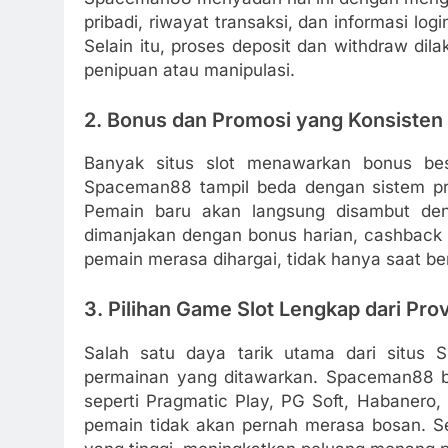
pribadi, riwayat transaksi, dan informasi lo
Selain itu, proses deposit dan withdraw dila
penipuan atau manipulasi.
2. Bonus dan Promosi yang Konsiste
Banyak situs slot menawarkan bonus bes
Spaceman88 tampil beda dengan sistem pro
Pemain baru akan langsung disambut d
dimanjakan dengan bonus harian, cashback m
pemain merasa dihargai, tidak hanya saat be
3. Pilihan Game Slot Lengkap dari Pr
Salah satu daya tarik utama dari situs S
permainan yang ditawarkan. Spaceman88 be
seperti Pragmatic Play, PG Soft, Habanero,
pemain tidak akan pernah merasa bosan. Set