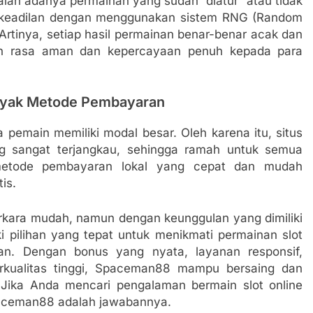
alah adanya permainan yang sudah “diatur” atau tidak
ip keadilan dengan menggunakan sistem RNG (Random
 Artinya, setiap hasil permainan benar-benar acak dan
ikan rasa aman dan kepercayaan penuh kepada para
anyak Metode Pembayaran
main memiliki modal besar. Oleh karena itu, situs
ng sangat terjangkau, sehingga ramah untuk semua
i metode pembayaran lokal yang cepat dan mudah
is.
erkara mudah, namun dengan keunggulan yang dimiliki
 pilihan yang tepat untuk menikmati permainan slot
n. Dengan bonus yang nyata, layanan responsif,
rkualitas tinggi, Spaceman88 mampu bersaing dan
. Jika Anda mencari pengalaman bermain slot online
paceman88 adalah jawabannya.