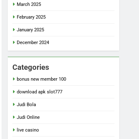
March 2025
February 2025
January 2025
December 2024
Categories
bonus new member 100
download apk slot777
Judi Bola
Judi Online
live casino