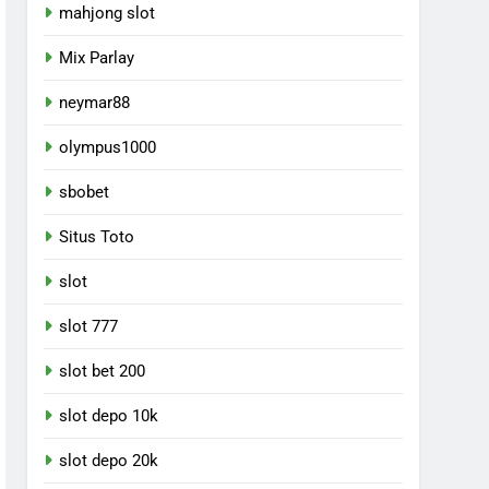
mahjong slot
Mix Parlay
neymar88
olympus1000
sbobet
Situs Toto
slot
slot 777
slot bet 200
slot depo 10k
slot depo 20k