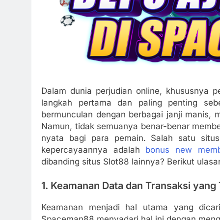
Dalam dunia perjudian online, khususnya pe
langkah pertama dan paling penting seb
bermunculan dengan berbagai janji manis, m
Namun, tidak semuanya benar-benar membe
nyata bagi para pemain. Salah satu situs
kepercayaannya adalah
bonus new memb
dibanding situs Slot88 lainnya? Berikut ulas
1. Keamanan Data dan Transaksi yang 
Keamanan menjadi hal utama yang dicari 
Spaceman88 menyadari hal ini dengan mengh