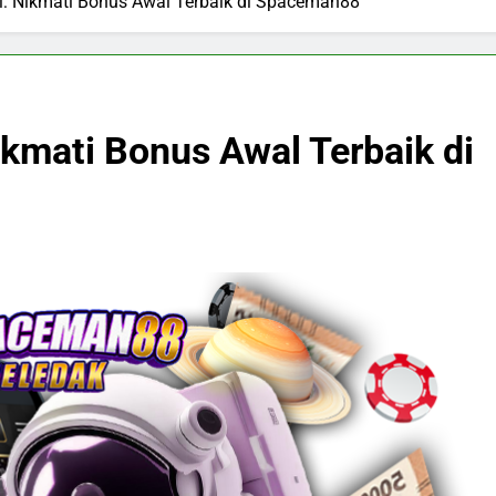
gi: Nikmati Bonus Awal Terbaik di Spaceman88
2 Weeks Ago
lympus1000: Situs Slot88 Terupdate Sepanjang Tahun
 Year Ago
Nikmati Bonus Awal Terbaik di