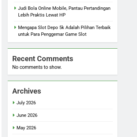
Judi Bola Online Mobile, Pantau Pertandingan
Lebih Praktis Lewat HP
Mengapa Slot Depo 5k Adalah Pilihan Terbaik
untuk Para Penggemar Game Slot
Recent Comments
No comments to show.
Archives
July 2026
June 2026
May 2026