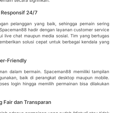
emain secara signifikan.
 Responsif 24/7
ngan pelanggan yang baik, sehingga pemain sering
 Spaceman88 hadir dengan layanan customer service
i live chat maupun media sosial. Tim yang bertugas
mberikan solusi cepat untuk berbagai kendala yang
er-Friendly
nan dalam bermain. Spaceman88 memiliki tampilan
gunakan, baik di perangkat desktop maupun mobile.
oses login hingga memilih permainan bisa dilakukan
 Fair dan Transparan