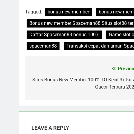
Tagged:
bonus new member
bonus new mem
Bonus new member Spaceman88 Situs slot88 ter
Daftar Spaceman88 bonus 100%
Game slot o
spaceman88
Transaksi cepat dan aman Sp
Previou
Post
navigation
Situs Bonus New Member 100% TO Kecil 3x 5x 7
Gacor Terbaru 202
LEAVE A REPLY