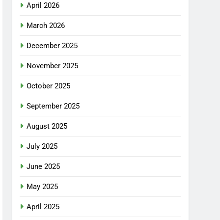
April 2026
March 2026
December 2025
November 2025
October 2025
September 2025
August 2025
July 2025
June 2025
May 2025
April 2025