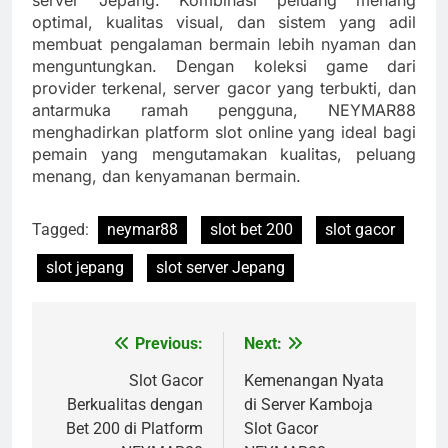
server Jepang. Kombinasi peluang menang
optimal, kualitas visual, dan sistem yang adil
membuat pengalaman bermain lebih nyaman dan
menguntungkan. Dengan koleksi game dari
provider terkenal, server gacor yang terbukti, dan
antarmuka ramah pengguna, NEYMAR88
menghadirkan platform slot online yang ideal bagi
pemain yang mengutamakan kualitas, peluang
menang, dan kenyamanan bermain.
Tagged:
neymar88
slot bet 200
slot gacor
slot jepang
slot server Jepang
Previous:
Next:
Post
navigation
Slot Gacor
Kemenangan Nyata
Berkualitas dengan
di Server Kamboja
Bet 200 di Platform
Slot Gacor