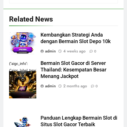
Related News
Kembangkan Strategi Anda
dengan Bermain Slot Depo 10k
admin
4 weeks ago
0
Bermain Slot Gacor di Server
{"aigc_info":
Thailand: Kesempatan Besar
{"aigc_label_type":0,"source_info":"dreamina"},"data":
Menang Jackpot
{"os":"web","product":"dreamina","exportType":"generation","pictureId":"0"},"
{"originItemId":"7582360199399361799"}}
admin
2 months ago
0
Panduan Lengkap Bermain Slot di
Situs Slot Gacor Terbaik