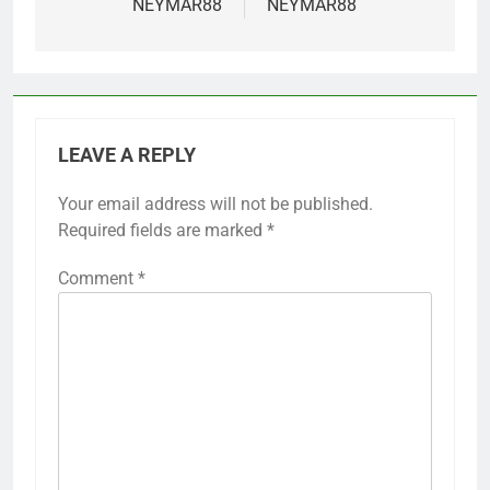
NEYMAR88
NEYMAR88
LEAVE A REPLY
Your email address will not be published.
Required fields are marked
*
Comment
*