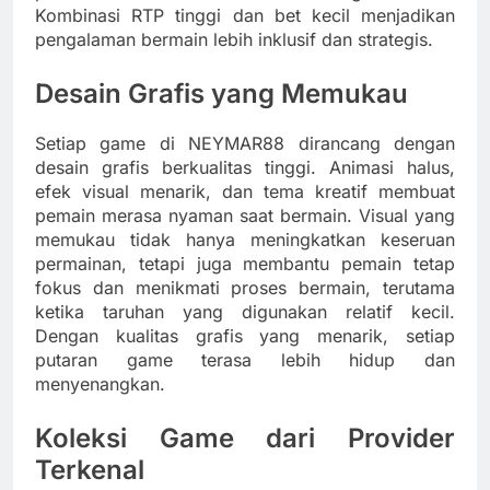
Kombinasi RTP tinggi dan bet kecil menjadikan
pengalaman bermain lebih inklusif dan strategis.
Desain Grafis yang Memukau
Setiap game di NEYMAR88 dirancang dengan
desain grafis berkualitas tinggi. Animasi halus,
efek visual menarik, dan tema kreatif membuat
pemain merasa nyaman saat bermain. Visual yang
memukau tidak hanya meningkatkan keseruan
permainan, tetapi juga membantu pemain tetap
fokus dan menikmati proses bermain, terutama
ketika taruhan yang digunakan relatif kecil.
Dengan kualitas grafis yang menarik, setiap
putaran game terasa lebih hidup dan
menyenangkan.
Koleksi Game dari Provider
Terkenal