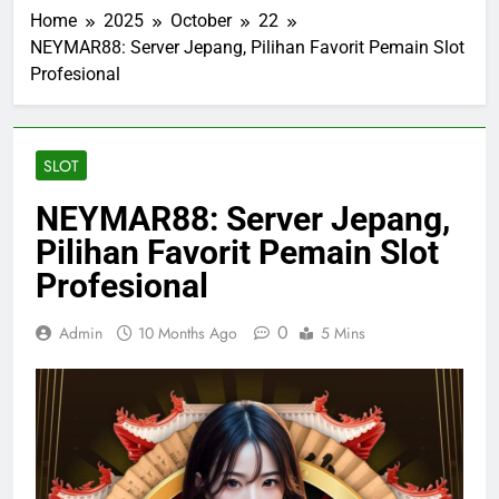
Dari Domain Hingga Lisensi: Cara Cerdas Membed
Home
2025
October
22
NEYMAR88: Server Jepang, Pilihan Favorit Pemain Slot
1 Week Ago
Profesional
Kesempatan Emas! Gabung di Link Alternatif NEY
1 Year Ago
SLOT
NEYMAR88: Server Jepang,
Pilihan Favorit Pemain Slot
Profesional
0
Admin
10 Months Ago
5 Mins