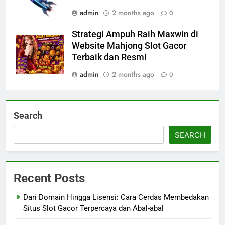
admin
2 months ago
0
Strategi Ampuh Raih Maxwin di
Website Mahjong Slot Gacor
Terbaik dan Resmi
admin
2 months ago
0
Search
SEARCH
Recent Posts
Dari Domain Hingga Lisensi: Cara Cerdas Membedakan
Situs Slot Gacor Terpercaya dan Abal-abal