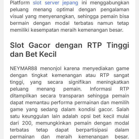
Platform
slot server jepang
ini menggabungkan
peluang menang optimal dengan pengalaman
visual yang menyenangkan, sehingga pemain bisa
bermain dengan modal terbatas namun tetap
memiliki kesempatan meraih kemenangan besar.
Slot Gacor dengan RTP Tinggi
dan Bet Kecil
NEYMAR88 menonjol karena menyediakan game
dengan tingkat kemenangan atau RTP sangat
tinggi, yang secara signifikan meningkatkan
peluang menang pemain. Informasi RTP
ditampilkan secara transparan sehingga pemain
dapat memantau performa permainan dan memilih
game yang sedang dalam kondisi gacor. Salah
satu keunggulan lain adalah opsi bet kecil mulai
dari 200, memungkinkan pemain dengan modal
terbatas tetap dapat berpartisipasi dalam
permainan dan meraih kemenangan besar.