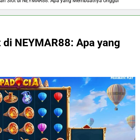
an Slot di NEYMAR88: Apa yang Membuatnya Unggul
3 Weeks Ago
Olympus1000: Situs Slot88 Terupdate Sepanjang Tah
1 Year Ago
t di NEYMAR88: Apa yang