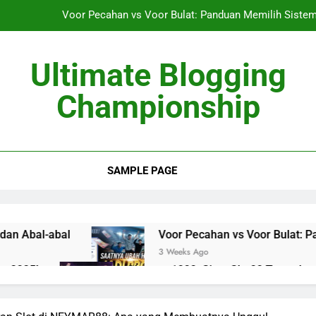
Voor Pecahan vs Voor Bulat: Panduan Memilih Sistem
Kembangkan Strateg
Ultimate Blogging
Judi Bola Online Mobile, Pant
Championship
Dari Domain Hingga Lisensi: Cara Cerdas Membedakan Situs
Voor Pecahan vs Voor Bulat: Panduan Memilih Sistem
SAMPLE PAGE
Kembangkan Strateg
Judi Bola Online Mobile, Pant
Voor Pecahan vs Voor Bulat: Panduan Memilih 
3 Weeks Ago
Olympus1000: Situs Slot88 Terupdate Sepanjang Tah
1 Year Ago
Voor Pecahan vs Voor Bulat: Panduan Memilih 