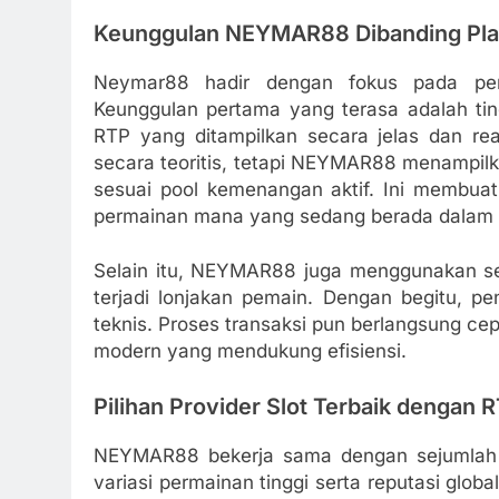
Keunggulan NEYMAR88 Dibanding Plat
Neymar88 hadir dengan fokus pada peng
Keunggulan pertama yang terasa adalah ti
RTP yang ditampilkan secara jelas dan r
secara teoritis, tetapi NEYMAR88 menampilk
sesuai pool kemenangan aktif. Ini membua
permainan mana yang sedang berada dalam k
Selain itu, NEYMAR88 juga menggunakan ser
terjadi lonjakan pemain. Dengan begitu, p
teknis. Proses transaksi pun berlangsung ce
modern yang mendukung efisiensi.
Pilihan Provider Slot Terbaik dengan 
NEYMAR88 bekerja sama dengan sejumlah pro
variasi permainan tinggi serta reputasi globa