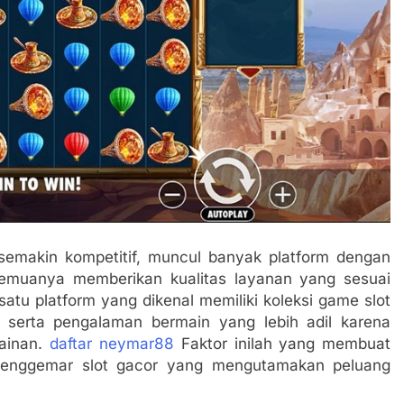
 semakin kompetitif, muncul banyak platform dengan
 semuanya memberikan kualitas layanan yang sesuai
u platform yang dikenal memiliki koleksi game slot
, serta pengalaman bermain yang lebih adil karena
mainan.
daftar neymar88
Faktor inilah yang membuat
enggemar slot gacor yang mengutamakan peluang