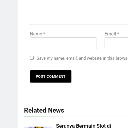
Name
*
Email
*
Save my name, email, and website in this brows
Related News
Serunya Bermain Slot di