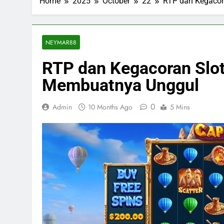
Home
2025
October
22
RTP dan Kegacor
rnatif NEYMAR88, Situs Slot Gacor Terpercaya 2025!
NEYMAR88
RTP dan Kegacoran Slo
Membuatnya Unggul
0
Admin
10 Months Ago
5 Mins