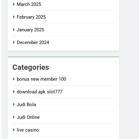
March 2025
February 2025
January 2025
December 2024
Categories
bonus new member 100
download apk slot777
Judi Bola
Judi Online
live casino