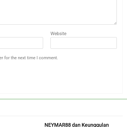
Website
er for the next time I comment.
NEYMAR88 dan Keunggulan