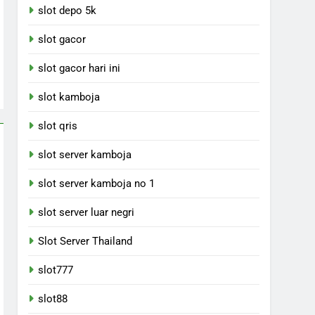
slot depo 5k
slot gacor
slot gacor hari ini
slot kamboja
slot qris
slot server kamboja
slot server kamboja no 1
slot server luar negri
Slot Server Thailand
slot777
slot88