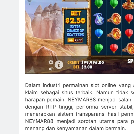
Dalam industri permainan slot online yang
klaim sebagai situs terbaik. Namun tidak
harapan pemain. NEYMAR88 menjadi salah sat
dengan RTP tinggi, performa server stabil
menerapkan sistem transparansi hasil per
NEYMAR88 menjadi sorotan utama para p
menang dan kenyamanan dalam bermain.