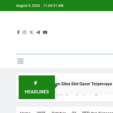
Skip
August 9, 2026
11:04:32 AM
to
content
das Membedakan Situs Slot Gacor Terpercaya dan Abal-abal
HEADLINES
rnatif NEYMAR88, Situs Slot Gacor Terpercaya 2025!
das Membedakan Situs Slot Gacor Terpercaya dan Abal-abal