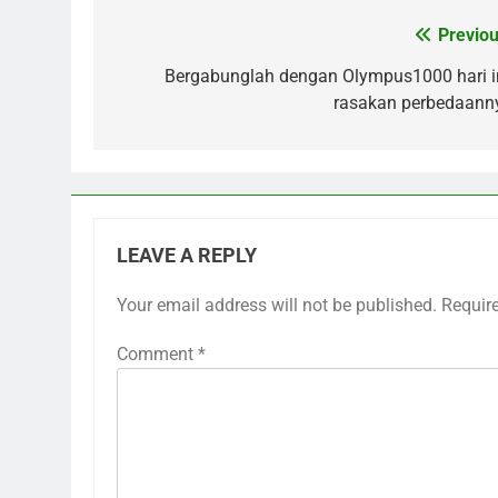
Previou
Post
navigation
Bergabunglah dengan Olympus1000 hari in
rasakan perbedaann
LEAVE A REPLY
Your email address will not be published.
Requir
Comment
*