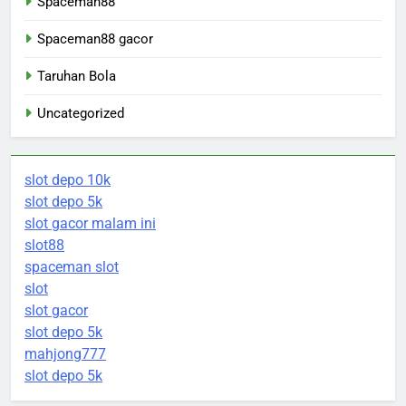
Spaceman88
Spaceman88 gacor
Taruhan Bola
Uncategorized
slot depo 10k
slot depo 5k
slot gacor malam ini
slot88
spaceman slot
slot
slot gacor
slot depo 5k
mahjong777
slot depo 5k