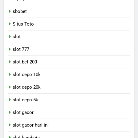
sbobet
Situs Toto
slot
slot 777
slot bet 200
slot depo 10k
slot depo 20k
slot depo 5k
slot gacor
slot gacor hari ini
slot kamboja