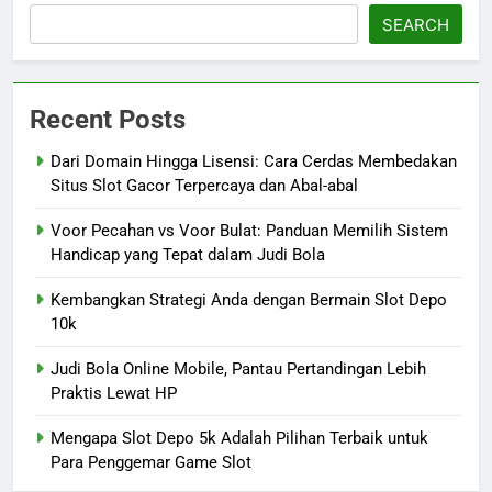
SEARCH
Recent Posts
Dari Domain Hingga Lisensi: Cara Cerdas Membedakan
Situs Slot Gacor Terpercaya dan Abal-abal
Voor Pecahan vs Voor Bulat: Panduan Memilih Sistem
Handicap yang Tepat dalam Judi Bola
Kembangkan Strategi Anda dengan Bermain Slot Depo
10k
Judi Bola Online Mobile, Pantau Pertandingan Lebih
Praktis Lewat HP
Mengapa Slot Depo 5k Adalah Pilihan Terbaik untuk
Para Penggemar Game Slot