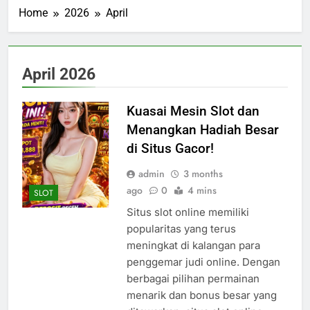
Dari Domain Hingga Lisensi: Cara Cerdas M
Home
2026
April
1 Week Ago
Kesempatan Emas! Gabung di Link Alternati
1 Year Ago
April 2026
Kuasai Mesin Slot dan
Menangkan Hadiah Besar
di Situs Gacor!
admin
3 months
ago
0
4 mins
SLOT
Situs slot online memiliki
popularitas yang terus
meningkat di kalangan para
penggemar judi online. Dengan
berbagai pilihan permainan
menarik dan bonus besar yang