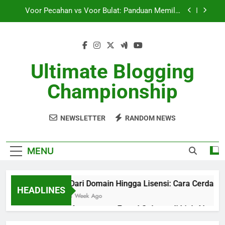
Skip
Abal-abal
Voor Pecahan vs Voor Bulat: Panduan Memilih
to
Sistem Handicap yang Tepat dalam Judi Bola
content
Kembangkan Strategi Anda dengan Bermain Slot
Depo 10k
Judi Bola Online Mobile, Pantau Pertandingan
Lebih Praktis Lewat HP
Ultimate Blogging
Dari Domain Hingga Lisensi: Cara Cerdas
Championship
Membedakan Situs Slot Gacor Terpercaya dan
Abal-abal
Voor Pecahan vs Voor Bulat: Panduan Memilih
Sistem Handicap yang Tepat dalam Judi Bola
NEWSLETTER
RANDOM NEWS
Kembangkan Strategi Anda dengan Bermain Slot
Depo 10k
Judi Bola Online Mobile, Pantau Pertandingan
MENU
Lebih Praktis Lewat HP
Dari Domain Hingga Lisensi: Cara Cerdas M
HEADLINES
1 Week Ago
Kesempatan Emas! Gabung di Link Alternati
1 Year Ago