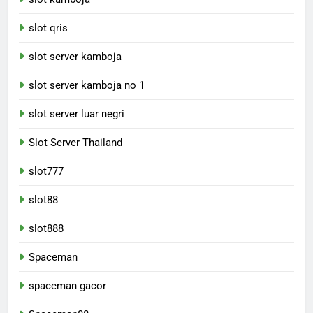
slot qris
slot server kamboja
slot server kamboja no 1
slot server luar negri
Slot Server Thailand
slot777
slot88
slot888
Spaceman
spaceman gacor