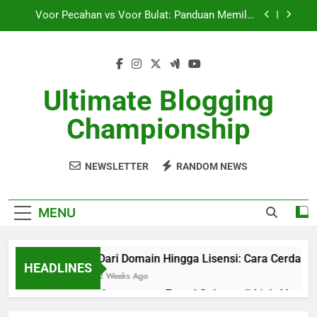
Skip
Abal-abal
Voor Pecahan vs Voor Bulat: Panduan Memilih
to
Sistem Handicap yang Tepat dalam Judi Bola
content
Kembangkan Strategi Anda dengan Bermain Slot
Depo 10k
Judi Bola Online Mobile, Pantau Pertandingan
Lebih Praktis Lewat HP
Ultimate Blogging
Dari Domain Hingga Lisensi: Cara Cerdas
Championship
Membedakan Situs Slot Gacor Terpercaya dan
Abal-abal
Voor Pecahan vs Voor Bulat: Panduan Memilih
Sistem Handicap yang Tepat dalam Judi Bola
NEWSLETTER
RANDOM NEWS
Kembangkan Strategi Anda dengan Bermain Slot
Depo 10k
Judi Bola Online Mobile, Pantau Pertandingan
MENU
Lebih Praktis Lewat HP
Dari Domain Hingga Lisensi: Cara Cerdas M
HEADLINES
2 Weeks Ago
Kesempatan Emas! Gabung di Link Alternati
1 Year Ago