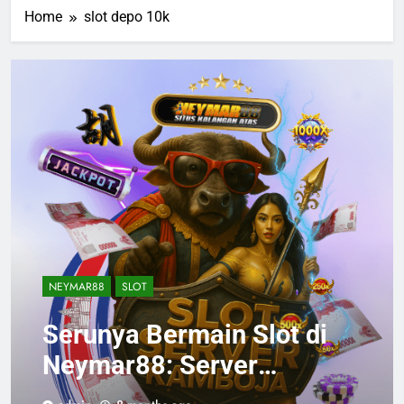
Dari Domain Hingga Lisensi: Cara Cerdas M
Home
slot depo 10k
2 Weeks Ago
Kesempatan Emas! Gabung di Link Alternati
1 Year Ago
NEYMAR88
SLOT
Serunya Bermain Slot di
NEYMAR88
Neymar88: Server
SLOT
Kamboja No 1!