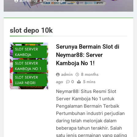
admin
8 months ago
SLOT DEPO 10K
SLOT DEPO 20K
SLOT GACOR
SLOT GACOR
slot depo 10k
HARI INI
SLOT KAMBOJA
Serunya Bermain Slot di
SLOT SERVER
Neymar88: Server
KAMBOJA
Kamboja No 1!
SLOT SERVER
KAMBOJA NO 1
admin
8 months
SLOT SERVER
ago
0
5 mins
LUAR NEGRI
Neymar88: Situs Resmi Slot
Server Kamboja No 1 untuk
Pengalaman Bermain Terbaik
Pertumbuhan industri perjudian
daring telah melonjak dalam
beberapa tahun terakhir. Salah
satu jenis permainan yang paling