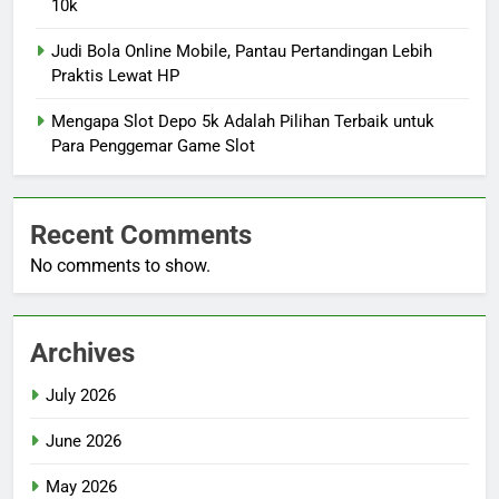
10k
Judi Bola Online Mobile, Pantau Pertandingan Lebih
Praktis Lewat HP
Mengapa Slot Depo 5k Adalah Pilihan Terbaik untuk
Para Penggemar Game Slot
Recent Comments
No comments to show.
Archives
July 2026
June 2026
May 2026