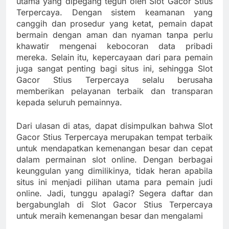
utama yang dipegang teguh oleh Slot Gacor Stius
Terpercaya. Dengan sistem keamanan yang
canggih dan prosedur yang ketat, pemain dapat
bermain dengan aman dan nyaman tanpa perlu
khawatir mengenai kebocoran data pribadi
mereka. Selain itu, kepercayaan dari para pemain
juga sangat penting bagi situs ini, sehingga Slot
Gacor Stius Terpercaya selalu berusaha
memberikan pelayanan terbaik dan transparan
kepada seluruh pemainnya.
Dari ulasan di atas, dapat disimpulkan bahwa Slot
Gacor Stius Terpercaya merupakan tempat terbaik
untuk mendapatkan kemenangan besar dan cepat
dalam permainan slot online. Dengan berbagai
keunggulan yang dimilikinya, tidak heran apabila
situs ini menjadi pilihan utama para pemain judi
online. Jadi, tunggu apalagi? Segera daftar dan
bergabunglah di Slot Gacor Stius Terpercaya
untuk meraih kemenangan besar dan mengalami