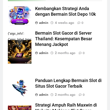
Kembangkan Strategi Anda
dengan Bermain Slot Depo 10k
admin
4 weeks ago
0
Bermain Slot Gacor di Server
{"aigc_info":
Thailand: Kesempatan Besar
{"aigc_label_type":0,"source_info":"dreamina"},"data":
Menang Jackpot
{"os":"web","product":"dreamina","exportType":"generation","pictureId":"0"},"
{"originItemId":"7582360199399361799"}}
admin
2 months ago
0
Panduan Lengkap Bermain Slot di
Situs Slot Gacor Terbaik
admin
2 months ago
0
Strategi Ampuh Raih Maxwin di