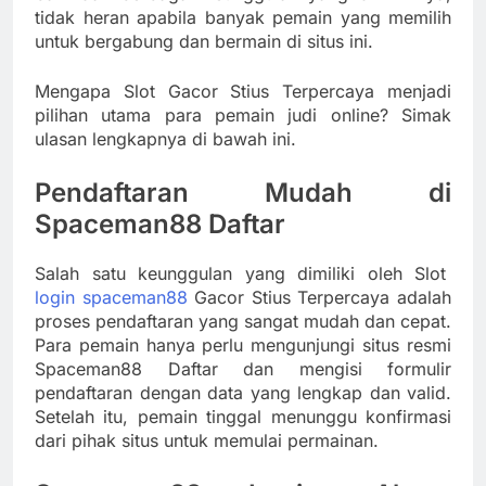
tidak heran apabila banyak pemain yang memilih
untuk bergabung dan bermain di situs ini.
Mengapa Slot Gacor Stius Terpercaya menjadi
pilihan utama para pemain judi online? Simak
ulasan lengkapnya di bawah ini.
Pendaftaran Mudah di
Spaceman88 Daftar
Salah satu keunggulan yang dimiliki oleh Slot
login spaceman88
Gacor Stius Terpercaya adalah
proses pendaftaran yang sangat mudah dan cepat.
Para pemain hanya perlu mengunjungi situs resmi
Spaceman88 Daftar dan mengisi formulir
pendaftaran dengan data yang lengkap dan valid.
Setelah itu, pemain tinggal menunggu konfirmasi
dari pihak situs untuk memulai permainan.