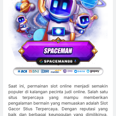
Saat ini, permainan slot online menjadi semakin
populer di kalangan pecinta judi online. Salah satu
situs terpercaya yang mampu memberikan
pengalaman bermain yang memuaskan adalah Slot
Gacor Stius Terpercaya. Dengan reputasi yang
baik dan berbagai keunggulan yang dimilikinya,