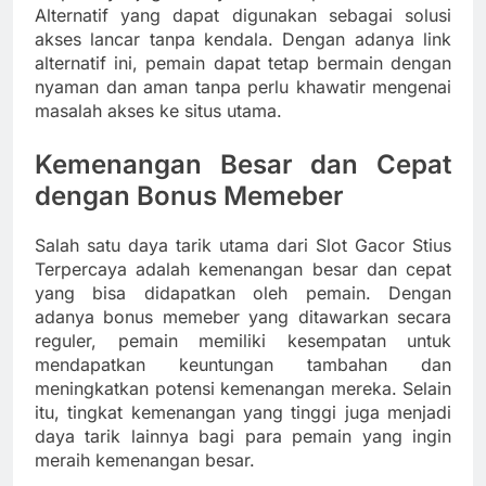
Alternatif yang dapat digunakan sebagai solusi
akses lancar tanpa kendala. Dengan adanya link
alternatif ini, pemain dapat tetap bermain dengan
nyaman dan aman tanpa perlu khawatir mengenai
masalah akses ke situs utama.
Kemenangan Besar dan Cepat
dengan Bonus Memeber
Salah satu daya tarik utama dari Slot Gacor Stius
Terpercaya adalah kemenangan besar dan cepat
yang bisa didapatkan oleh pemain. Dengan
adanya bonus memeber yang ditawarkan secara
reguler, pemain memiliki kesempatan untuk
mendapatkan keuntungan tambahan dan
meningkatkan potensi kemenangan mereka. Selain
itu, tingkat kemenangan yang tinggi juga menjadi
daya tarik lainnya bagi para pemain yang ingin
meraih kemenangan besar.