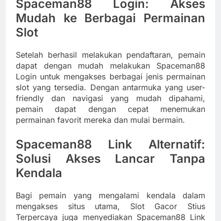
Spaceman88 Login: Akses
Mudah ke Berbagai Permainan
Slot
Setelah berhasil melakukan pendaftaran, pemain
dapat dengan mudah melakukan Spaceman88
Login untuk mengakses berbagai jenis permainan
slot yang tersedia. Dengan antarmuka yang user-
friendly dan navigasi yang mudah dipahami,
pemain dapat dengan cepat menemukan
permainan favorit mereka dan mulai bermain.
Spaceman88 Link Alternatif:
Solusi Akses Lancar Tanpa
Kendala
Bagi pemain yang mengalami kendala dalam
mengakses situs utama, Slot Gacor Stius
Terpercaya juga menyediakan Spaceman88 Link