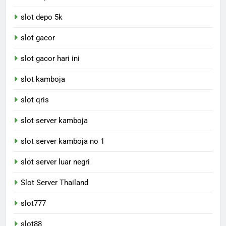
slot depo 5k
slot gacor
slot gacor hari ini
slot kamboja
slot qris
slot server kamboja
slot server kamboja no 1
slot server luar negri
Slot Server Thailand
slot777
slot88