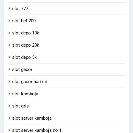
slot 777
slot bet 200
slot depo 10k
slot depo 20k
slot depo 5k
slot gacor
slot gacor hari ini
slot kamboja
slot qris
slot server kamboja
slot server kamboja no 1