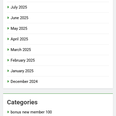
July 2025
June 2025
May 2025
April 2025
March 2025
February 2025
January 2025
December 2024
Categories
bonus new member 100