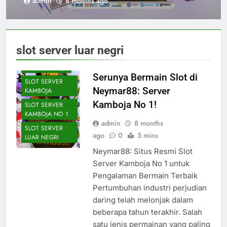
admin
8 months ago
SLOT DEPO 10K
SLOT DEPO 20K
SLOT GACOR
SLOT GACOR
slot server luar negri
HARI INI
SLOT KAMBOJA
Serunya Bermain Slot di
SLOT SERVER
Neymar88: Server
KAMBOJA
Kamboja No 1!
SLOT SERVER
KAMBOJA NO 1
admin
8 months
SLOT SERVER
ago
0
5 mins
LUAR NEGRI
Neymar88: Situs Resmi Slot
Server Kamboja No 1 untuk
Pengalaman Bermain Terbaik
Pertumbuhan industri perjudian
daring telah melonjak dalam
beberapa tahun terakhir. Salah
satu jenis permainan yang paling