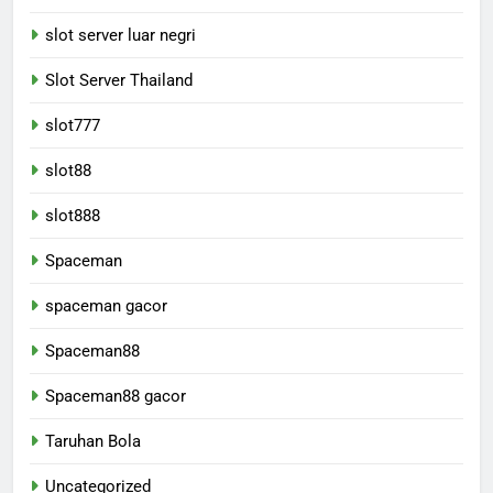
slot server luar negri
Slot Server Thailand
slot777
slot88
slot888
Spaceman
spaceman gacor
Spaceman88
Spaceman88 gacor
Taruhan Bola
Uncategorized