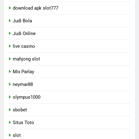
download apk slot777
Judi Bola
Judi Online
live casino
mahjong slot
Mix Parlay
neymar88
olympus1000
sbobet
Situs Toto
slot