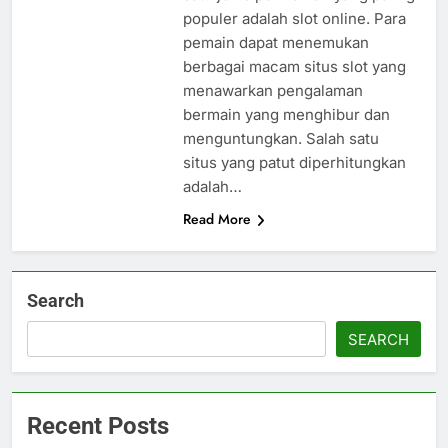
populer adalah slot online. Para
pemain dapat menemukan
berbagai macam situs slot yang
menawarkan pengalaman
bermain yang menghibur dan
menguntungkan. Salah satu
situs yang patut diperhitungkan
adalah…
Read More
Search
SEARCH
Recent Posts