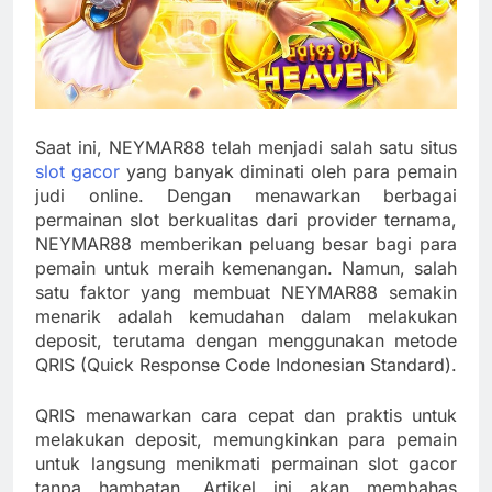
Saat ini, NEYMAR88 telah menjadi salah satu situs
slot gacor
yang banyak diminati oleh para pemain
judi online. Dengan menawarkan berbagai
permainan slot berkualitas dari provider ternama,
NEYMAR88 memberikan peluang besar bagi para
pemain untuk meraih kemenangan. Namun, salah
satu faktor yang membuat NEYMAR88 semakin
menarik adalah kemudahan dalam melakukan
deposit, terutama dengan menggunakan metode
QRIS (Quick Response Code Indonesian Standard).
QRIS menawarkan cara cepat dan praktis untuk
melakukan deposit, memungkinkan para pemain
untuk langsung menikmati permainan slot gacor
tanpa hambatan. Artikel ini akan membahas