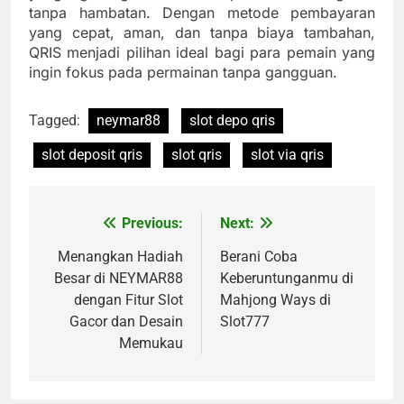
tanpa hambatan. Dengan metode pembayaran
yang cepat, aman, dan tanpa biaya tambahan,
QRIS menjadi pilihan ideal bagi para pemain yang
ingin fokus pada permainan tanpa gangguan.
Tagged:
neymar88
slot depo qris
slot deposit qris
slot qris
slot via qris
Previous:
Next:
Post
navigation
Menangkan Hadiah
Berani Coba
Besar di NEYMAR88
Keberuntunganmu di
dengan Fitur Slot
Mahjong Ways di
Gacor dan Desain
Slot777
Memukau