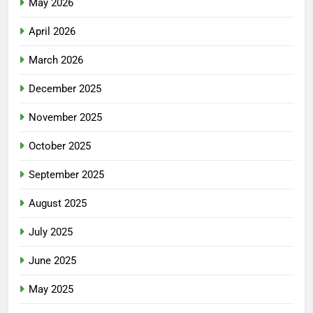
May 2026
April 2026
March 2026
December 2025
November 2025
October 2025
September 2025
August 2025
July 2025
June 2025
May 2025