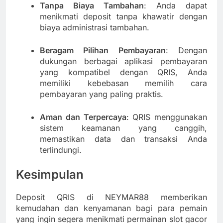
Tanpa Biaya Tambahan
: Anda dapat
menikmati deposit tanpa khawatir dengan
biaya administrasi tambahan.
Beragam Pilihan Pembayaran
: Dengan
dukungan berbagai aplikasi pembayaran
yang kompatibel dengan QRIS, Anda
memiliki kebebasan memilih cara
pembayaran yang paling praktis.
Aman dan Terpercaya
: QRIS menggunakan
sistem keamanan yang canggih,
memastikan data dan transaksi Anda
terlindungi.
Kesimpulan
Deposit QRIS di NEYMAR88 memberikan
kemudahan dan kenyamanan bagi para pemain
yang ingin segera menikmati permainan slot gacor