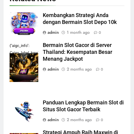
Kembangkan Strategi Anda
dengan Bermain Slot Depo 10k
admin
1 month ago
0
Bermain Slot Gacor di Server
{"aigc_info":
Thailand: Kesempatan Besar
{"aigc_label_type":0,"source_info":"dreamina"},"data":
Menang Jackpot
{"os":"web","product":"dreamina","exportType":"generation","pictureId":"0"},"
{"originItemId":"7582360199399361799"}}
admin
2 months ago
0
Panduan Lengkap Bermain Slot di
Situs Slot Gacor Terbaik
admin
2 months ago
0
Strategi Ampuh Raih Maxwin di