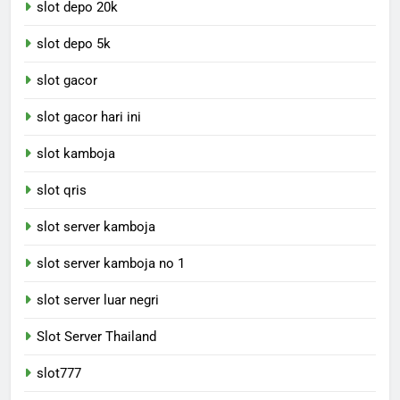
slot depo 20k
slot depo 5k
slot gacor
slot gacor hari ini
slot kamboja
slot qris
slot server kamboja
slot server kamboja no 1
slot server luar negri
Slot Server Thailand
slot777