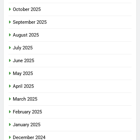
October 2025
September 2025
August 2025
July 2025
June 2025
May 2025
April 2025
March 2025
February 2025
January 2025
December 2024