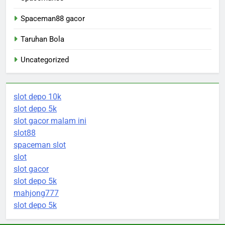
Spaceman88 gacor
Taruhan Bola
Uncategorized
slot depo 10k
slot depo 5k
slot gacor malam ini
slot88
spaceman slot
slot
slot gacor
slot depo 5k
mahjong777
slot depo 5k