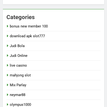
Categories
bonus new member 100
download apk slot777
Judi Bola
Judi Online
live casino
mahjong slot
Mix Parlay
neymar88
olympus1000