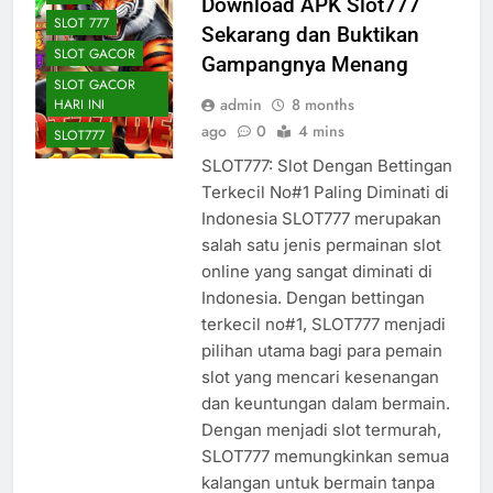
Download APK Slot777
SLOT 777
Sekarang dan Buktikan
SLOT GACOR
Gampangnya Menang
SLOT GACOR
admin
8 months
HARI INI
ago
0
4 mins
SLOT777
SLOT777: Slot Dengan Bettingan
Terkecil No#1 Paling Diminati di
Indonesia SLOT777 merupakan
salah satu jenis permainan slot
online yang sangat diminati di
Indonesia. Dengan bettingan
terkecil no#1, SLOT777 menjadi
pilihan utama bagi para pemain
slot yang mencari kesenangan
NEYMAR88
dan keuntungan dalam bermain.
SLOT
Dengan menjadi slot termurah,
SLOT DEPO 10K
SLOT777 memungkinkan semua
SLOT DEPO 20K
kalangan untuk bermain tanpa