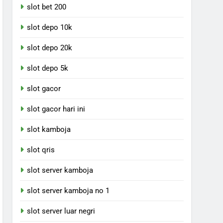
slot bet 200
slot depo 10k
slot depo 20k
slot depo 5k
slot gacor
slot gacor hari ini
slot kamboja
slot qris
slot server kamboja
slot server kamboja no 1
slot server luar negri