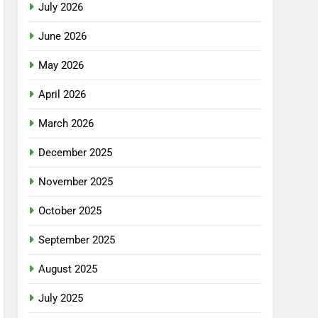
July 2026
June 2026
May 2026
April 2026
March 2026
December 2025
November 2025
October 2025
September 2025
August 2025
July 2025