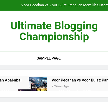
Voor Pecahan vs Voor Bulat: Panduan Memilih Sistem
Kembangkan Strateg
Ultimate Blogging
Judi Bola Online Mobile, Pant
Championship
Dari Domain Hingga Lisensi: Cara Cerdas Membedakan Situs
Voor Pecahan vs Voor Bulat: Panduan Memilih Sistem
SAMPLE PAGE
Kembangkan Strateg
Judi Bola Online Mobile, Pant
Voor Pecahan vs Voor Bulat: Panduan Memilih Sistem
2 Weeks Ago
Olympus1000: Situs Slot88 Terupdate Sepanjang Tahun
1 Year Ago
Voor Pecahan vs Voor Bulat: Panduan Memilih Sistem