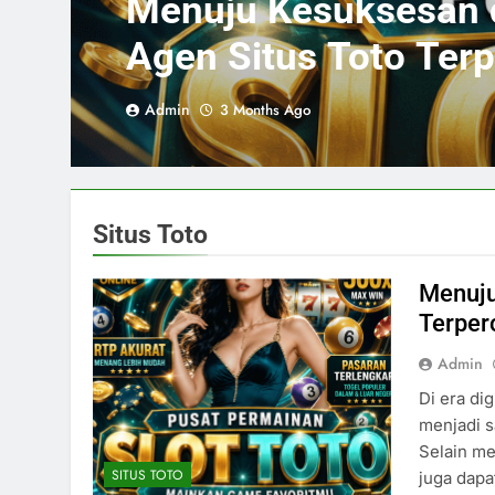
Menuju Kesuksesan 
Agen Situs Toto Ter
Admin
3 Months Ago
Situs Toto
Menuju
Terper
Admin
Di era di
menjadi s
Selain me
SITUS TOTO
juga dapa