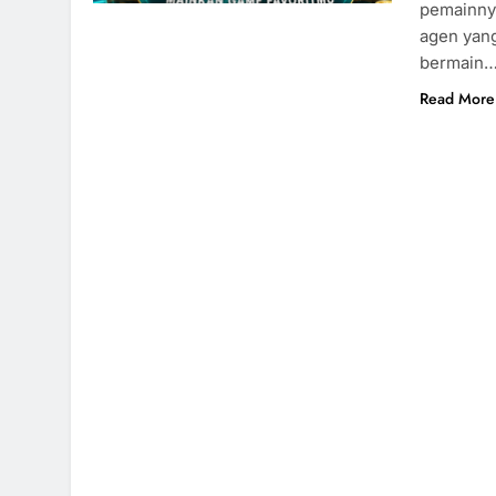
pemainnya
agen yan
bermain
Read More