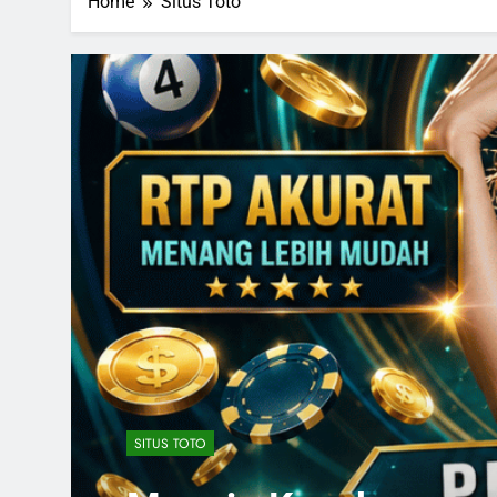
Home
Situs Toto
 NEYMAR88, Situs Slot Gacor Terpercaya 2025!
SITUS TOTO