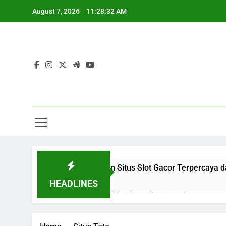
Skip
August 7, 2026
11:28:33 AM
to
content
mbedakan Situs Slot Gacor Terpercaya dan Abal-abal
HEADLINES
 NEYMAR88, Situs Slot Gacor Terpercaya 2025!
mbedakan Situs Slot Gacor Terpercaya dan Abal-abal