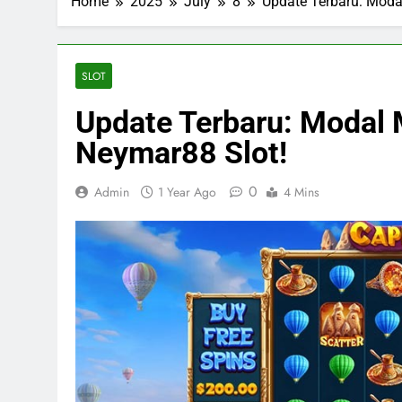
Home
2025
July
8
Update Terbaru: Moda
f NEYMAR88, Situs Slot Gacor Terpercaya 2025!
SLOT
Update Terbaru: Modal 
Neymar88 Slot!
0
Admin
1 Year Ago
4 Mins