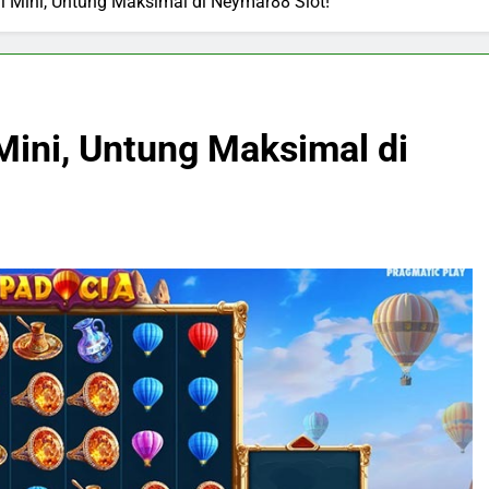
l Mini, Untung Maksimal di Neymar88 Slot!
2 Weeks Ago
Olympus1000: Situs Slot88 Terupdate Sepanjang Tahun
1 Year Ago
Mini, Untung Maksimal di