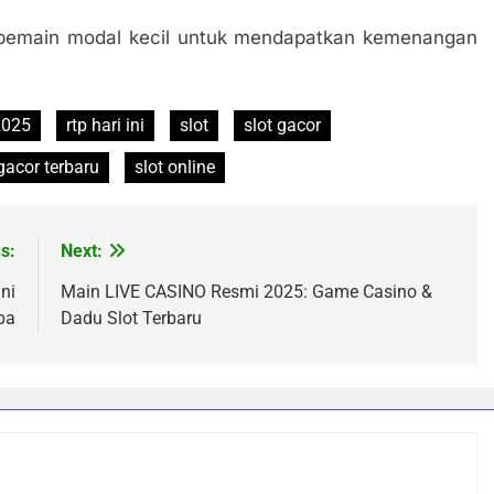
 pemain modal kecil untuk mendapatkan kemenangan
 2025
rtp hari ini
slot
slot gacor
 gacor terbaru
slot online
s:
Next:
ni
Main LIVE CASINO Resmi 2025: Game Casino &
ba
Dadu Slot Terbaru