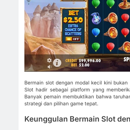
Bermain slot dengan modal kecil kini buka
Slot hadir sebagai platform yang memberi
Banyak pemain membuktikan bahwa taruhan k
strategi dan pilihan game tepat.
Keunggulan Bermain Slot de