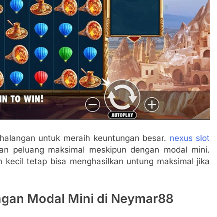
n halangan untuk meraih keuntungan besar.
nexus slot
kan peluang maksimal meskipun dengan modal mini.
ecil tetap bisa menghasilkan untung maksimal jika
ngan Modal Mini di Neymar88