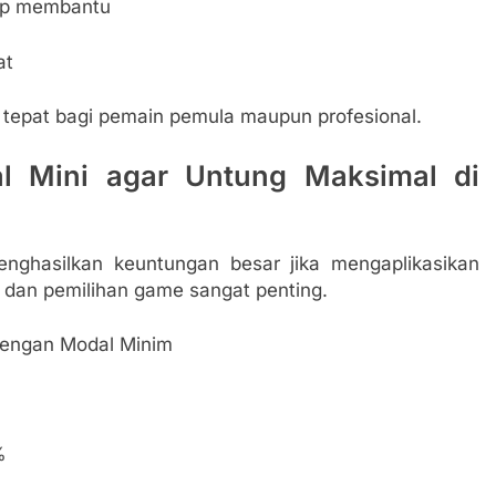
iap membantu
at
 tepat bagi pemain pemula maupun profesional.
al Mini agar Untung Maksimal di
nghasilkan keuntungan besar jika mengaplikasikan
 dan pemilihan game sangat penting.
dengan Modal Minim
%