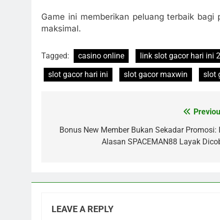
Game ini memberikan peluang terbaik bagi
maksimal.
Tagged:
casino online
link slot gacor hari ini
slot gacor hari ini
slot gacor maxwin
slot
Previou
Post
navigation
Bonus New Member Bukan Sekadar Promosi: I
Alasan SPACEMAN88 Layak Dico
LEAVE A REPLY