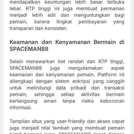
mendapatkan keuntungan lebih besar terbuka
lebar. RTP tinggi ini juga membuat permainan
menjadi lebih adil dan menguntungkan bagi
pemain, karena tingkat pembayaran yang
transparan dan konsisten.
Keamanan dan Kenyamanan Bermain di
SPACEMAN88
Selain menawarkan bet rendah dan RTP tinggi,
SPACEMAN88 juga mengutamakan aspek
keamanan dan kenyamanan pemain. Platform ini
dilengkapi dengan sistem enkripsi yang canggih
untuk melindungi data pribadi dan transaksi
pemain, sehingga setiap aktivitas bermain
berlangsung aman tanpa risiko kebocoran
informasi.
Tampilan situs yang user-friendly dan akses cepat
juga menjadi nilai tambah yang membuat pemain