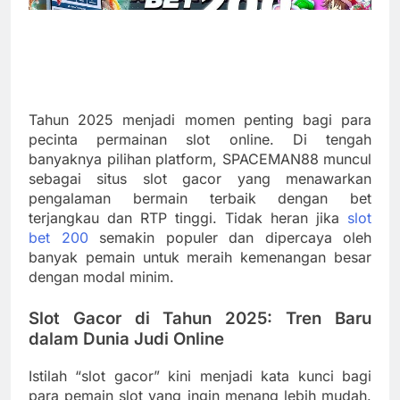
Tahun 2025 menjadi momen penting bagi para
pecinta permainan slot online. Di tengah
banyaknya pilihan platform, SPACEMAN88 muncul
sebagai situs slot gacor yang menawarkan
pengalaman bermain terbaik dengan bet
terjangkau dan RTP tinggi. Tidak heran jika
slot
bet 200
semakin populer dan dipercaya oleh
banyak pemain untuk meraih kemenangan besar
dengan modal minim.
Slot Gacor di Tahun 2025: Tren Baru
dalam Dunia Judi Online
Istilah “slot gacor” kini menjadi kata kunci bagi
para pemain slot yang ingin menang lebih mudah.