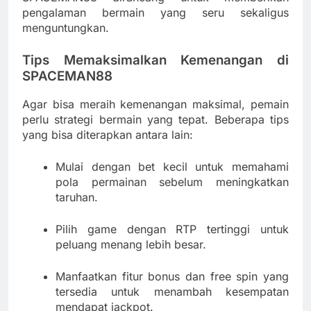
pengalaman bermain yang seru sekaligus
menguntungkan.
Tips Memaksimalkan Kemenangan di
SPACEMAN88
Agar bisa meraih kemenangan maksimal, pemain
perlu strategi bermain yang tepat. Beberapa tips
yang bisa diterapkan antara lain:
Mulai dengan bet kecil untuk memahami
pola permainan sebelum meningkatkan
taruhan.
Pilih game dengan RTP tertinggi untuk
peluang menang lebih besar.
Manfaatkan fitur bonus dan free spin yang
tersedia untuk menambah kesempatan
mendapat jackpot.