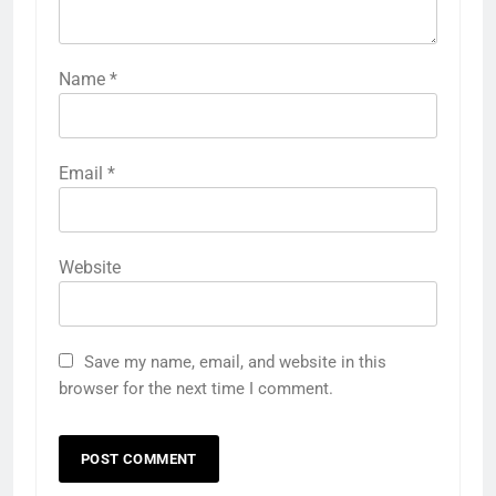
Name
*
Email
*
Website
Save my name, email, and website in this
browser for the next time I comment.