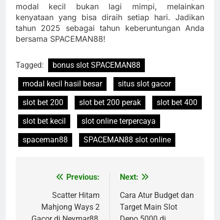
modal kecil bukan lagi mimpi, melainkan
kenyataan yang bisa diraih setiap hari. Jadikan
tahun 2025 sebagai tahun keberuntungan Anda
bersama SPACEMAN88!
Tagged:
bonus slot SPACEMAN88
modal kecil hasil besar
situs slot gacor
slot bet 200
slot bet 200 perak
slot bet 400
slot bet kecil
slot online terpercaya
spaceman88
SPACEMAN88 slot online
Previous:
Next:
Post
navigation
Scatter Hitam
Cara Atur Budget dan
Mahjong Ways 2
Target Main Slot
Gacor di Neymar88,
Depo 5000 di