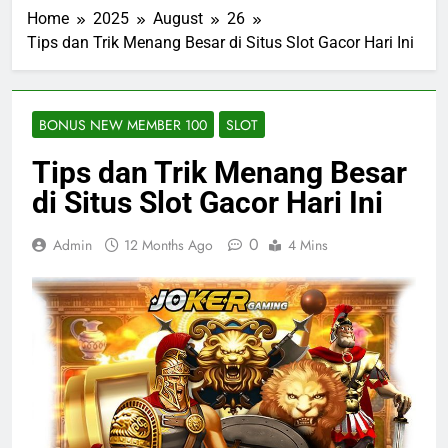
Dari Domain Hingga Lisensi: Cara Cerdas Memb
Home
2025
August
26
Tips dan Trik Menang Besar di Situs Slot Gacor Hari Ini
1 Week Ago
Kesempatan Emas! Gabung di Link Alternatif N
1 Year Ago
BONUS NEW MEMBER 100
SLOT
Tips dan Trik Menang Besar
di Situs Slot Gacor Hari Ini
0
Admin
12 Months Ago
4 Mins