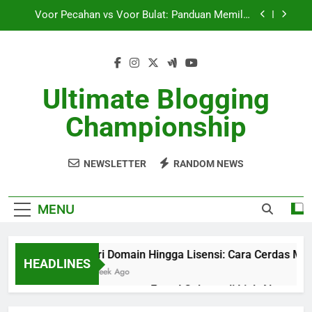
Skip
Abal-abal
Voor Pecahan vs Voor Bulat: Panduan Memilih
to
Sistem Handicap yang Tepat dalam Judi Bola
content
Kembangkan Strategi Anda dengan Bermain Slot
Depo 10k
Judi Bola Online Mobile, Pantau Pertandingan
Lebih Praktis Lewat HP
Ultimate Blogging
Dari Domain Hingga Lisensi: Cara Cerdas
Championship
Membedakan Situs Slot Gacor Terpercaya dan
Abal-abal
Voor Pecahan vs Voor Bulat: Panduan Memilih
Sistem Handicap yang Tepat dalam Judi Bola
NEWSLETTER
RANDOM NEWS
Kembangkan Strategi Anda dengan Bermain Slot
Depo 10k
Judi Bola Online Mobile, Pantau Pertandingan
MENU
Lebih Praktis Lewat HP
Dari Domain Hingga Lisensi: Cara Cerdas Memb
HEADLINES
1 Week Ago
Kesempatan Emas! Gabung di Link Alternatif N
1 Year Ago