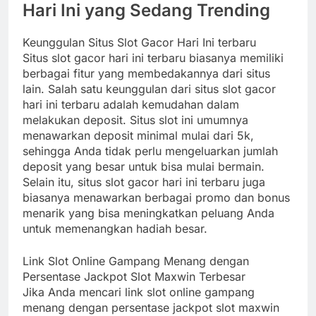
Hari Ini yang Sedang Trending
Keunggulan Situs Slot Gacor Hari Ini terbaru
Situs slot gacor hari ini terbaru biasanya memiliki
berbagai fitur yang membedakannya dari situs
lain. Salah satu keunggulan dari situs slot gacor
hari ini terbaru adalah kemudahan dalam
melakukan deposit. Situs slot ini umumnya
menawarkan deposit minimal mulai dari 5k,
sehingga Anda tidak perlu mengeluarkan jumlah
deposit yang besar untuk bisa mulai bermain.
Selain itu, situs slot gacor hari ini terbaru juga
biasanya menawarkan berbagai promo dan bonus
menarik yang bisa meningkatkan peluang Anda
untuk memenangkan hadiah besar.
Link Slot Online Gampang Menang dengan
Persentase Jackpot Slot Maxwin Terbesar
Jika Anda mencari link slot online gampang
menang dengan persentase jackpot slot maxwin