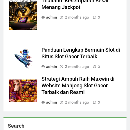
Thailand: Kesempatan Besar
{"aigc_label_type":0,"source_info":"dreamina"},"data":
Menang Jackpot
{"os":"web","product":"dreamina","exportType":"generation","pictureId":"0"},"
{"originItemId":"7582360199399361799"}}
admin
2 months ago
0
Panduan Lengkap Bermain Slot di
Situs Slot Gacor Terbaik
admin
2 months ago
0
Strategi Ampuh Raih Maxwin di
Website Mahjong Slot Gacor
Terbaik dan Resmi
admin
2 months ago
0
Search