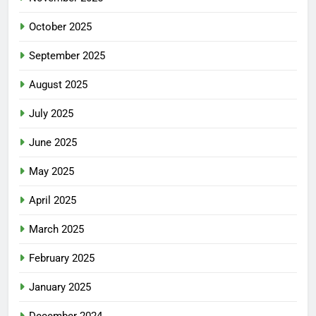
October 2025
September 2025
August 2025
July 2025
June 2025
May 2025
April 2025
March 2025
February 2025
January 2025