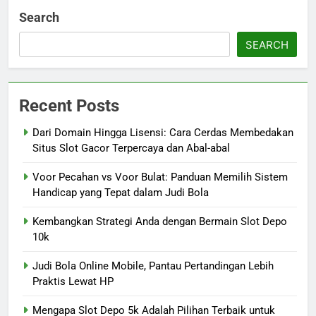
Search
SEARCH
Recent Posts
Dari Domain Hingga Lisensi: Cara Cerdas Membedakan
Situs Slot Gacor Terpercaya dan Abal-abal
Voor Pecahan vs Voor Bulat: Panduan Memilih Sistem
Handicap yang Tepat dalam Judi Bola
Kembangkan Strategi Anda dengan Bermain Slot Depo
10k
Judi Bola Online Mobile, Pantau Pertandingan Lebih
Praktis Lewat HP
Mengapa Slot Depo 5k Adalah Pilihan Terbaik untuk