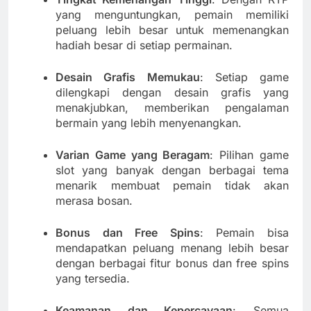
yang menguntungkan, pemain memiliki
peluang lebih besar untuk memenangkan
hadiah besar di setiap permainan.
Desain Grafis Memukau
: Setiap game
dilengkapi dengan desain grafis yang
menakjubkan, memberikan pengalaman
bermain yang lebih menyenangkan.
Varian Game yang Beragam
: Pilihan game
slot yang banyak dengan berbagai tema
menarik membuat pemain tidak akan
merasa bosan.
Bonus dan Free Spins
: Pemain bisa
mendapatkan peluang menang lebih besar
dengan berbagai fitur bonus dan free spins
yang tersedia.
Keamanan dan Kepercayaan
: Semua