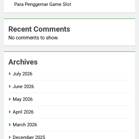
Para Penggemar Game Slot
Recent Comments
No comments to show.
Archives
July 2026
June 2026
May 2026
April 2026
March 2026
December 2025