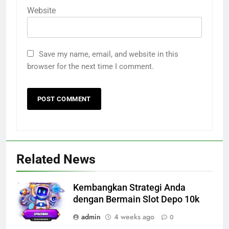
Website
Save my name, email, and website in this
browser for the next time I comment.
Related News
Kembangkan Strategi Anda
dengan Bermain Slot Depo 10k
admin
4 weeks ago
0