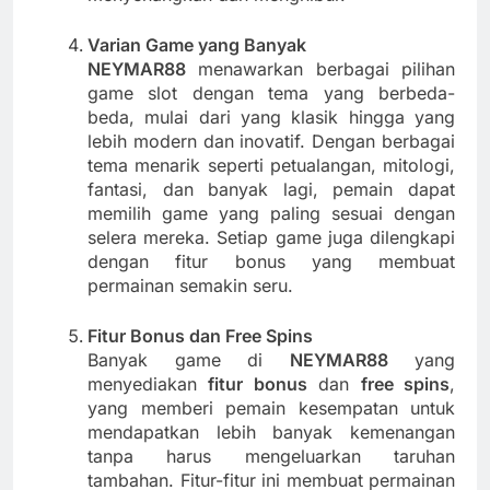
Varian Game yang Banyak
NEYMAR88
menawarkan berbagai pilihan
game slot dengan tema yang berbeda-
beda, mulai dari yang klasik hingga yang
lebih modern dan inovatif. Dengan berbagai
tema menarik seperti petualangan, mitologi,
fantasi, dan banyak lagi, pemain dapat
memilih game yang paling sesuai dengan
selera mereka. Setiap game juga dilengkapi
dengan fitur bonus yang membuat
permainan semakin seru.
Fitur Bonus dan Free Spins
Banyak game di
NEYMAR88
yang
menyediakan
fitur bonus
dan
free spins
,
yang memberi pemain kesempatan untuk
mendapatkan lebih banyak kemenangan
tanpa harus mengeluarkan taruhan
tambahan. Fitur-fitur ini membuat permainan