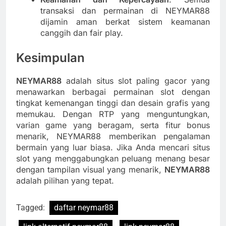
transaksi dan permainan di NEYMAR88
dijamin aman berkat sistem keamanan
canggih dan fair play.
Kesimpulan
NEYMAR88
adalah situs slot paling gacor yang
menawarkan berbagai permainan slot dengan
tingkat kemenangan tinggi dan desain grafis yang
memukau. Dengan RTP yang menguntungkan,
varian game yang beragam, serta fitur bonus
menarik, NEYMAR88 memberikan pengalaman
bermain yang luar biasa. Jika Anda mencari situs
slot yang menggabungkan peluang menang besar
dengan tampilan visual yang menarik,
NEYMAR88
adalah pilihan yang tepat.
Tagged:
daftar neymar88