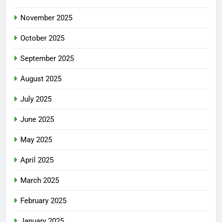
November 2025
October 2025
September 2025
August 2025
July 2025
June 2025
May 2025
April 2025
March 2025
February 2025
January 2025