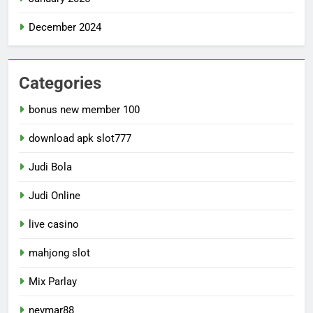
December 2024
Categories
bonus new member 100
download apk slot777
Judi Bola
Judi Online
live casino
mahjong slot
Mix Parlay
neymar88