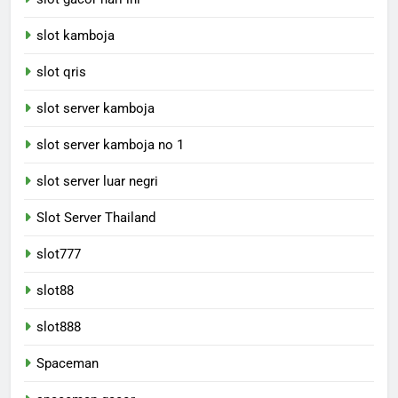
slot kamboja
slot qris
slot server kamboja
slot server kamboja no 1
slot server luar negri
Slot Server Thailand
slot777
slot88
slot888
Spaceman