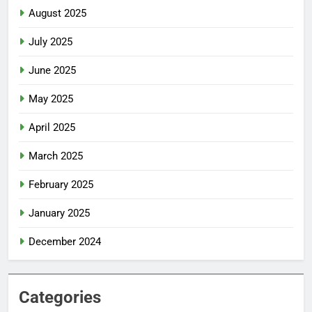
August 2025
July 2025
June 2025
May 2025
April 2025
March 2025
February 2025
January 2025
December 2024
Categories