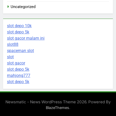
Uncategorized
slot depo 10k
slot depo 5k
slot gacor malam ini
slot88
spaceman slot
slot
slot gacor
slot depo 5k
mahjong777
slot depo 5k
Newsmatic - News WordPress Theme 2026. Powered By
.
BlazeThemes