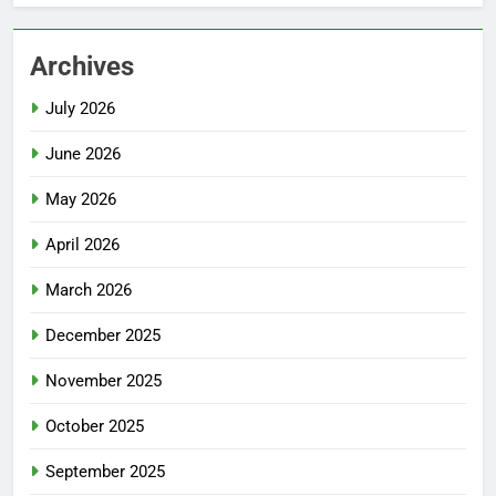
Archives
July 2026
June 2026
May 2026
April 2026
March 2026
December 2025
November 2025
October 2025
September 2025