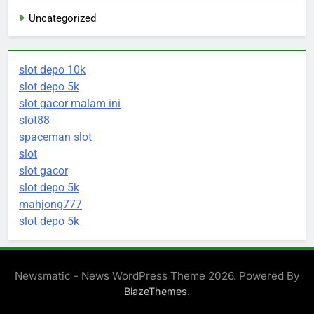
Uncategorized
slot depo 10k
slot depo 5k
slot gacor malam ini
slot88
spaceman slot
slot
slot gacor
slot depo 5k
mahjong777
slot depo 5k
Newsmatic - News WordPress Theme 2026. Powered By
.
BlazeThemes