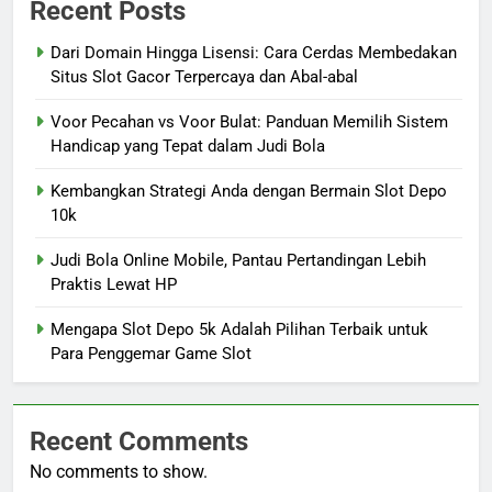
Recent Posts
Dari Domain Hingga Lisensi: Cara Cerdas Membedakan
Situs Slot Gacor Terpercaya dan Abal-abal
Voor Pecahan vs Voor Bulat: Panduan Memilih Sistem
Handicap yang Tepat dalam Judi Bola
Kembangkan Strategi Anda dengan Bermain Slot Depo
10k
Judi Bola Online Mobile, Pantau Pertandingan Lebih
Praktis Lewat HP
Mengapa Slot Depo 5k Adalah Pilihan Terbaik untuk
Para Penggemar Game Slot
Recent Comments
No comments to show.