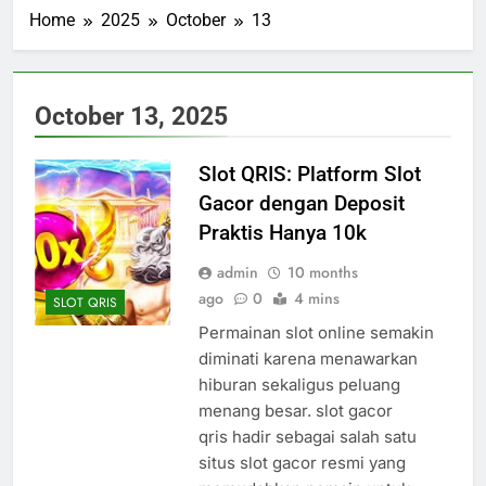
Dari Domain Hingga Lisensi: Cara Cerdas M
Home
2025
October
13
1 Week Ago
Kesempatan Emas! Gabung di Link Alternati
1 Year Ago
October 13, 2025
Slot QRIS: Platform Slot
Gacor dengan Deposit
Praktis Hanya 10k
admin
10 months
ago
0
4 mins
SLOT QRIS
Permainan slot online semakin
diminati karena menawarkan
hiburan sekaligus peluang
menang besar. slot gacor
qris hadir sebagai salah satu
situs slot gacor resmi yang