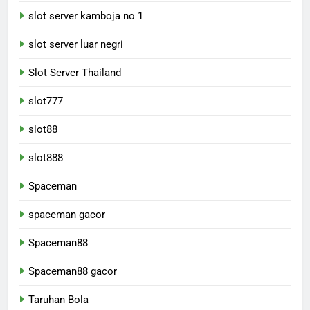
slot server kamboja no 1
slot server luar negri
Slot Server Thailand
slot777
slot88
slot888
Spaceman
spaceman gacor
Spaceman88
Spaceman88 gacor
Taruhan Bola