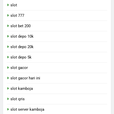
slot
slot 777
slot bet 200
slot depo 10k
slot depo 20k
slot depo 5k
slot gacor
slot gacor hari ini
slot kamboja
slot qris
slot server kamboja