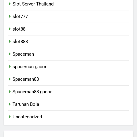
Slot Server Thailand
slot777
slot88
slot888
Spaceman
spaceman gacor
Spaceman88
Spaceman88 gacor
Taruhan Bola
Uncategorized