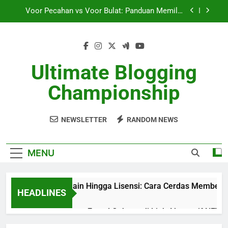
Skip
Kembangkan Strategi Anda dengan Bermain Slot
to
Depo 10k
content
Judi Bola Online Mobile, Pantau Pertandingan
Lebih Praktis Lewat HP
Dari Domain Hingga Lisensi: Cara Cerdas
Membedakan Situs Slot Gacor Terpercaya dan
Ultimate Blogging
Abal-abal
Voor Pecahan vs Voor Bulat: Panduan Memilih
Championship
Sistem Handicap yang Tepat dalam Judi Bola
Kembangkan Strategi Anda dengan Bermain Slot
Depo 10k
NEWSLETTER
RANDOM NEWS
Judi Bola Online Mobile, Pantau Pertandingan
Lebih Praktis Lewat HP
MENU
Dari Domain Hingga Lisensi: Cara Cerdas Membedakan 
HEADLINES
1 Week Ago
Kesempatan Emas! Gabung di Link Alternatif NEYMAR88
1 Year Ago