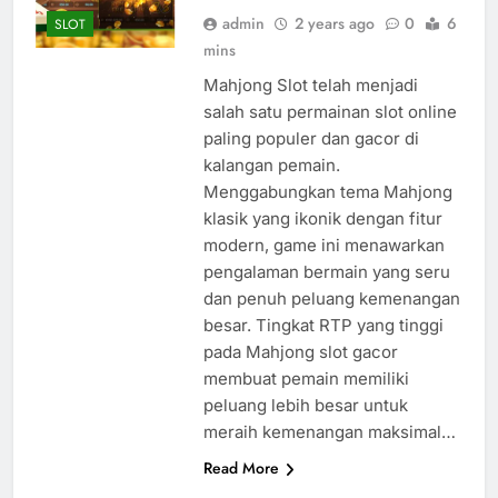
admin
2 years ago
0
6
SLOT
mins
Mahjong Slot telah menjadi
salah satu permainan slot online
paling populer dan gacor di
kalangan pemain.
Menggabungkan tema Mahjong
klasik yang ikonik dengan fitur
modern, game ini menawarkan
pengalaman bermain yang seru
dan penuh peluang kemenangan
besar. Tingkat RTP yang tinggi
pada Mahjong slot gacor
membuat pemain memiliki
peluang lebih besar untuk
meraih kemenangan maksimal…
Read More