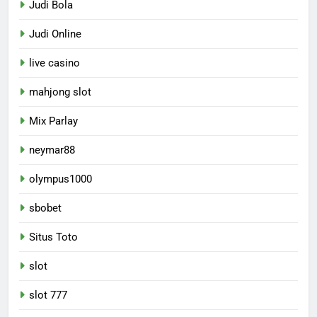
Judi Bola
Judi Online
live casino
mahjong slot
Mix Parlay
neymar88
olympus1000
sbobet
Situs Toto
slot
slot 777