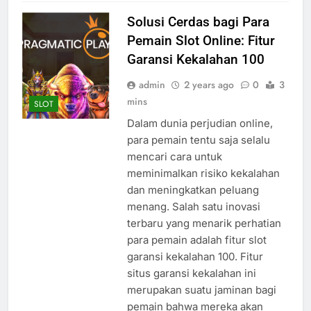
Solusi Cerdas bagi Para
Pemain Slot Online: Fitur
Garansi Kekalahan 100
admin
2 years ago
0
3
mins
SLOT
Dalam dunia perjudian online,
para pemain tentu saja selalu
mencari cara untuk
meminimalkan risiko kekalahan
dan meningkatkan peluang
menang. Salah satu inovasi
terbaru yang menarik perhatian
para pemain adalah fitur slot
garansi kekalahan 100. Fitur
situs garansi kekalahan ini
merupakan suatu jaminan bagi
pemain bahwa mereka akan