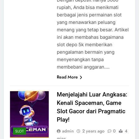
rupiah, Anda bisa menikmati
berbagai jenis permainan slot
yang menawarkan peluang
menang yang tetap besar. Artikel
ini akan membahas bagaimana
slot depo 5k memberikan
pengalaman bermain yang
menyenangkan tanpa
membebani anggaran….
Read More
Menjelajahi Luar Angkasa:
Kenali Spaceman, Game
Slot Gacor dari Pragmatic
Play!
admin
2 years ago
0
4
SLOT
mins