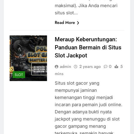
maksimal). Jika Anda mencari
situs slot…
Read More
Meraup Keberuntungan:
Panduan Bermain di Situs
Slot Jackpot
admin
2 years ago
0
5
mins
SLOT
Situs slot gacor yang
mempunyai jaminan
kemenangan tinggi menjadi
incaran para pemain judi online.
Dengan adanya bukti nyata
jackpot yang menunggu di slot
gacor gampang menang
terkemuka, semakin banyak