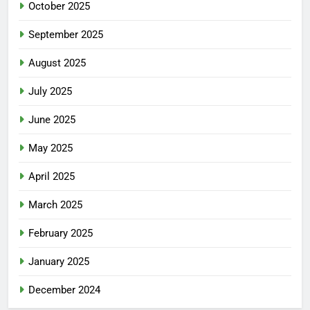
October 2025
September 2025
August 2025
July 2025
June 2025
May 2025
April 2025
March 2025
February 2025
January 2025
December 2024