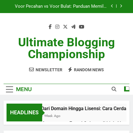
Skip
Abal-abal
Voor Pecahan vs Voor Bulat: Panduan Memilih
to
Sistem Handicap yang Tepat dalam Judi Bola
content
Kembangkan Strategi Anda dengan Bermain Slot
Depo 10k
Judi Bola Online Mobile, Pantau Pertandingan
Lebih Praktis Lewat HP
Ultimate Blogging
Dari Domain Hingga Lisensi: Cara Cerdas
Championship
Membedakan Situs Slot Gacor Terpercaya dan
Abal-abal
Voor Pecahan vs Voor Bulat: Panduan Memilih
Sistem Handicap yang Tepat dalam Judi Bola
NEWSLETTER
RANDOM NEWS
Kembangkan Strategi Anda dengan Bermain Slot
Depo 10k
Judi Bola Online Mobile, Pantau Pertandingan
MENU
Lebih Praktis Lewat HP
Dari Domain Hingga Lisensi: Cara Cerdas M
HEADLINES
1 Week Ago
Kesempatan Emas! Gabung di Link Alternati
1 Year Ago