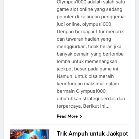
Olympus1000 adalah salah satu
game slot online yang sedang
populer di kalangan penggemar
judi online. olympus1000
Dengan berbagai fitur menarik
dan tawaran hadiah yang
menggiurkan, tidak heran jika
banyak pemain yang berlomba-
lomba untuk memenangkan
jackpot besar pada game ini.
Namun, untuk bisa meraih
keuntungan maksimal dalam
bermain Olympus1000,
dibutuhkan strategi cerdas dan
terpercaya. Berikut ini…
Read More
Trik Ampuh untuk Jackpot