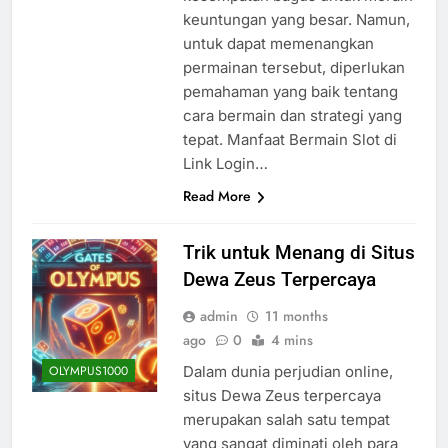
keuntungan yang besar. Namun,
untuk dapat memenangkan
permainan tersebut, diperlukan
pemahaman yang baik tentang
cara bermain dan strategi yang
tepat. Manfaat Bermain Slot di
Link Login…
Read More
Trik untuk Menang di Situs
Dewa Zeus Terpercaya
admin
11 months
ago
0
4 mins
Dalam dunia perjudian online,
OLYMPUS1000
situs Dewa Zeus terpercaya
merupakan salah satu tempat
yang sangat diminati oleh para