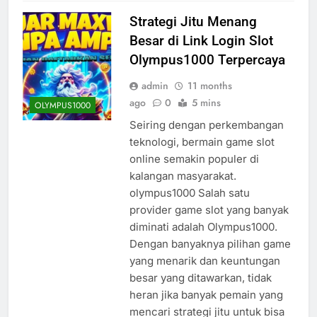
Strategi Jitu Menang
Besar di Link Login Slot
Olympus1000 Terpercaya
admin
11 months
ago
0
5 mins
OLYMPUS1000
Seiring dengan perkembangan
teknologi, bermain game slot
online semakin populer di
kalangan masyarakat.
olympus1000 Salah satu
provider game slot yang banyak
diminati adalah Olympus1000.
Dengan banyaknya pilihan game
yang menarik dan keuntungan
besar yang ditawarkan, tidak
heran jika banyak pemain yang
mencari strategi jitu untuk bisa