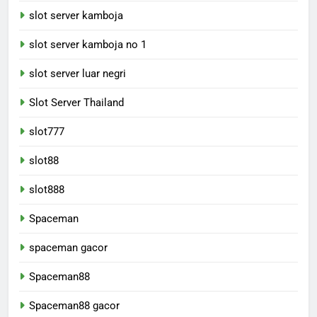
slot server kamboja
slot server kamboja no 1
slot server luar negri
Slot Server Thailand
slot777
slot88
slot888
Spaceman
spaceman gacor
Spaceman88
Spaceman88 gacor