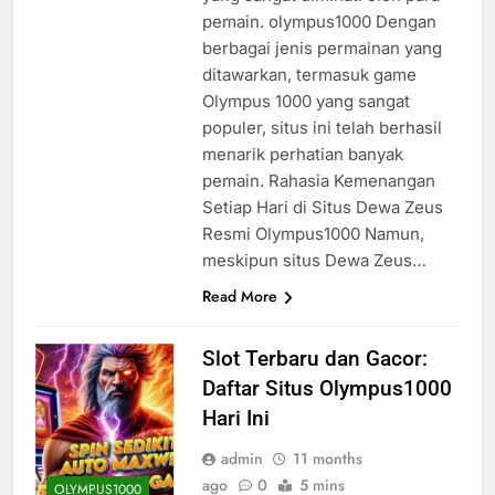
pemain. olympus1000 Dengan
berbagai jenis permainan yang
ditawarkan, termasuk game
Olympus 1000 yang sangat
populer, situs ini telah berhasil
menarik perhatian banyak
pemain. Rahasia Kemenangan
Setiap Hari di Situs Dewa Zeus
Resmi Olympus1000 Namun,
meskipun situs Dewa Zeus…
Read More
Slot Terbaru dan Gacor:
Daftar Situs Olympus1000
Hari Ini
admin
11 months
ago
0
5 mins
OLYMPUS1000