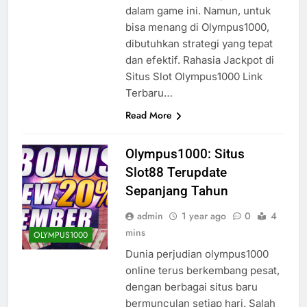
dalam game ini. Namun, untuk
bisa menang di Olympus1000,
dibutuhkan strategi yang tepat
dan efektif. Rahasia Jackpot di
Situs Slot Olympus1000 Link
Terbaru…
Read More
Olympus1000: Situs
Slot88 Terupdate
Sepanjang Tahun
admin
1 year ago
0
4
mins
OLYMPUS1000
Dunia perjudian olympus1000
online terus berkembang pesat,
dengan berbagai situs baru
bermunculan setiap hari. Salah