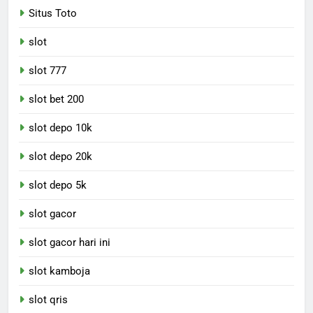
Situs Toto
slot
slot 777
slot bet 200
slot depo 10k
slot depo 20k
slot depo 5k
slot gacor
slot gacor hari ini
slot kamboja
slot qris