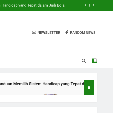
 Handicap yang Tepat dalam Judi Bola
i Anda dengan Bermain Slot Depo 10k
au Pertandingan Lebih Praktis Lewat HP
NEWSLETTER
RANDOM NEWS
 Slot Gacor Terpercaya dan Abal-abal
 Handicap yang Tepat dalam Judi Bola
i Anda dengan Bermain Slot Depo 10k
au Pertandingan Lebih Praktis Lewat HP
ih Sistem Handicap yang Tepat dalam Judi Bola
Tahun
Slot Online Anti Rugi: Nikmati Bonus 
1 Year Ago
ih Sistem Handicap yang Tepat dalam Judi Bola