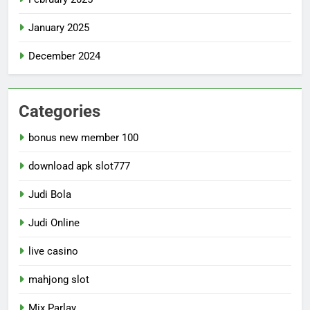
January 2025
December 2024
Categories
bonus new member 100
download apk slot777
Judi Bola
Judi Online
live casino
mahjong slot
Mix Parlay