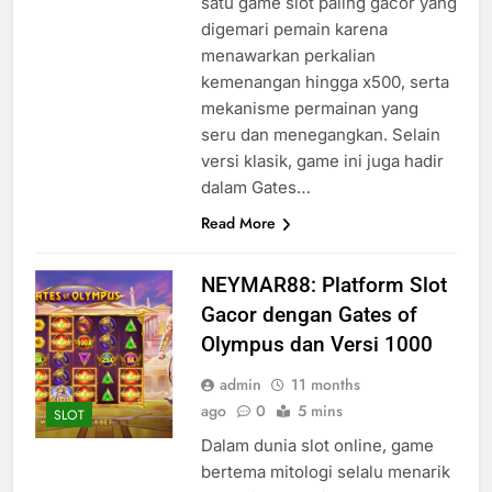
satu game slot paling gacor yang
digemari pemain karena
menawarkan perkalian
kemenangan hingga x500, serta
mekanisme permainan yang
seru dan menegangkan. Selain
versi klasik, game ini juga hadir
dalam Gates…
Read More
NEYMAR88: Platform Slot
Gacor dengan Gates of
Olympus dan Versi 1000
admin
11 months
ago
0
5 mins
SLOT
Dalam dunia slot online, game
bertema mitologi selalu menarik