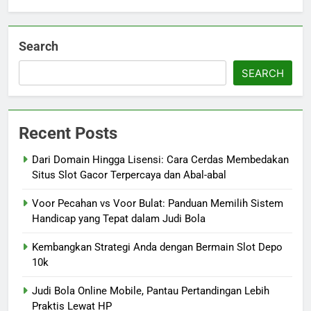
Search
SEARCH
Recent Posts
Dari Domain Hingga Lisensi: Cara Cerdas Membedakan
Situs Slot Gacor Terpercaya dan Abal-abal
Voor Pecahan vs Voor Bulat: Panduan Memilih Sistem
Handicap yang Tepat dalam Judi Bola
Kembangkan Strategi Anda dengan Bermain Slot Depo
10k
Judi Bola Online Mobile, Pantau Pertandingan Lebih
Praktis Lewat HP