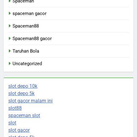
Spaceman
spaceman gacor
Spaceman88
Spaceman88 gacor
Taruhan Bola
Uncategorized
slot depo 10k
slot depo 5k
slot gacor malam ini
slot88
spaceman slot
slot
slot gacor