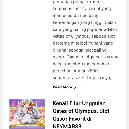
perhatian pemain karena
kombinasi antara visual yang
memukau dan peluang
kemenangan yang tinggi. Salah
satu yang paling populer adalah
Gates of Olympus, sebuah slot
bertema mitologi Yunani yang
dikenal sebagai slot paling
gacor. Game ini digemari karena
dapat memberikan pecahan
perkalian hingga x500,
sementara versi lanjutannya,…
Read More
Kenali Fitur Unggulan
Gates of Olympus, Slot
Gacor Favorit di
NEYMAR88