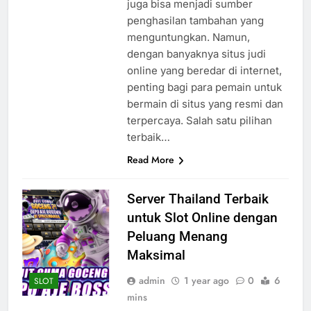
juga bisa menjadi sumber
penghasilan tambahan yang
menguntungkan. Namun,
dengan banyaknya situs judi
online yang beredar di internet,
penting bagi para pemain untuk
bermain di situs yang resmi dan
terpercaya. Salah satu pilihan
terbaik…
Read More
Server Thailand Terbaik
untuk Slot Online dengan
Peluang Menang
Maksimal
admin
1 year ago
0
6
SLOT
mins