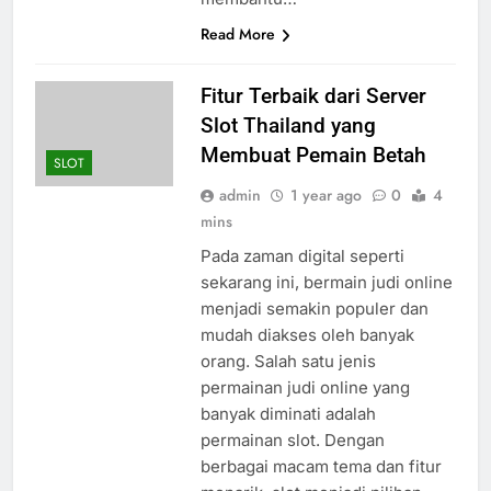
Read More
Fitur Terbaik dari Server
Slot Thailand yang
Membuat Pemain Betah
SLOT
admin
1 year ago
0
4
mins
Pada zaman digital seperti
sekarang ini, bermain judi online
menjadi semakin populer dan
mudah diakses oleh banyak
orang. Salah satu jenis
permainan judi online yang
banyak diminati adalah
permainan slot. Dengan
berbagai macam tema dan fitur