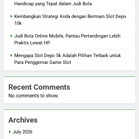
Handicap yang Tepat dalam Judi Bola
Kembangkan Strategi Anda dengan Bermain Slot Depo
10k
Judi Bola Online Mobile, Pantau Pertandingan Lebih
Praktis Lewat HP
Mengapa Slot Depo 5k Adalah Pilihan Terbaik untuk
Para Penggemar Game Slot
Recent Comments
No comments to show.
Archives
July 2026