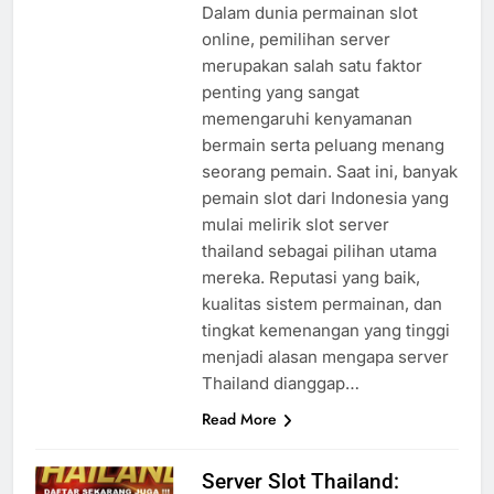
Dalam dunia permainan slot
online, pemilihan server
merupakan salah satu faktor
penting yang sangat
memengaruhi kenyamanan
bermain serta peluang menang
seorang pemain. Saat ini, banyak
pemain slot dari Indonesia yang
mulai melirik slot server
thailand sebagai pilihan utama
mereka. Reputasi yang baik,
kualitas sistem permainan, dan
tingkat kemenangan yang tinggi
menjadi alasan mengapa server
Thailand dianggap…
Read More
Server Slot Thailand: