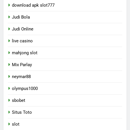
download apk slot777
Judi Bola
Judi Online
live casino
mahjong slot
Mix Parlay
neymar88
olympus1000
sbobet
Situs Toto
slot