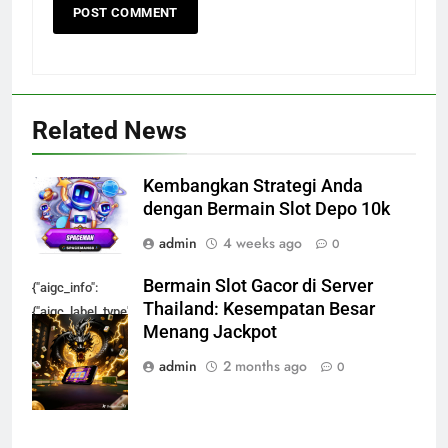
Related News
Kembangkan Strategi Anda
dengan Bermain Slot Depo 10k
admin
4 weeks ago
0
Bermain Slot Gacor di Server
{"aigc_info":
Thailand: Kesempatan Besar
{"aigc_label_type":0,"source_info":"dreamina"},"data":
Menang Jackpot
{"os":"web","product":"dreamina","exportType":"generation","pictureId":"0"},"
{"originItemId":"7582360199399361799"}}
admin
2 months ago
0