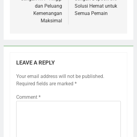
dan Peluang
Solusi Hemat untuk
Kemenangan
Semua Pemain
Maksimal
LEAVE A REPLY
Your email address will not be published.
Required fields are marked
*
Comment
*